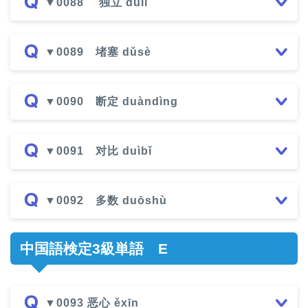
▼0088 独立 dúlì
▼0089 堵塞 dǔsè
▼0090 断定 duàndìng
▼0091 对比 duìbǐ
▼0092 多数 duōshù
中国語検定3級単語 E
▼0093 恶心 ěxīn