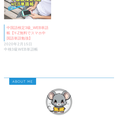
中国語検定3級_WEB単語
帳【Y-Z無料でスマホ中
国語単語勉強】
2020年2月15日
中検3級WEB単語帳
ABOUT ME