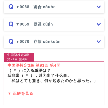
▼0068 凑合 còuhe
▼0069 促进 cùjìn
▼0070 存款 cúnkuǎn
中国語検定3級
第91回 第4問
中国語検定3級 第91回 第4問
（ ＊ ）に入る単語は？
我非常（ ＊ ），以为出了什么事。
「私はとても驚き、何か起きたのかと思った。」
▼ 正解を見る