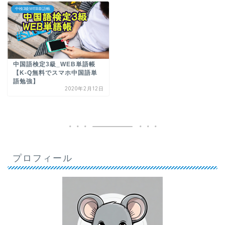
中検3級WEB単語帳
中国語検定3級_WEB単語帳
【K-Q無料でスマホ中国語単
語勉強】
2020年2月12日
プロフィール