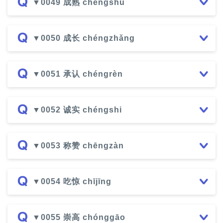
▼0049 成熟 chéngshú
▼0050 成长 chéngzhǎng
▼0051 承认 chéngrèn
▼0052 诚实 chéngshi
▼0053 称赞 chēngzàn
▼0054 吃惊 chījīng
▼0055 崇高 chónggāo