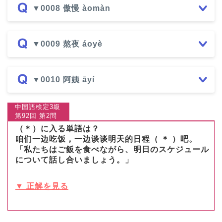
▼0008 傲慢 àomàn
▼0009 熬夜 áoyè
▼0010 阿姨 āyí
中国語検定3級
第92回 第2問
（＊）に入る単語は？
咱们一边吃饭，一边谈谈明天的日程（ ＊ ）吧。
「私たちはご飯を食べながら、明日のスケジュール
について話し合いましょう。」
▼ 正解を見る