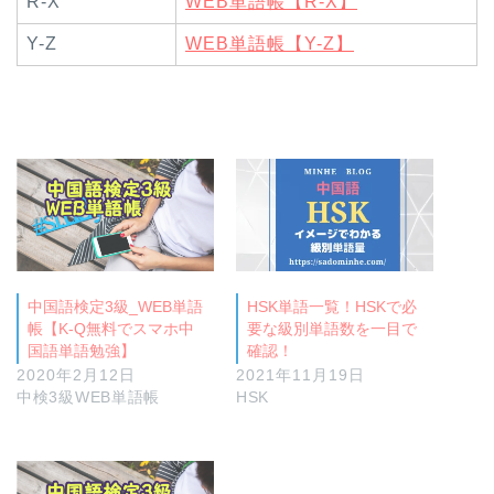
R-X
WEB単語帳【R-X】
Y-Z
WEB単語帳【Y-Z】
中国語検定3級_WEB単語
HSK単語一覧！HSKで必
帳【K-Q無料でスマホ中
要な級別単語数を一目で
国語単語勉強】
確認！
2020年2月12日
2021年11月19日
中検3級WEB単語帳
HSK