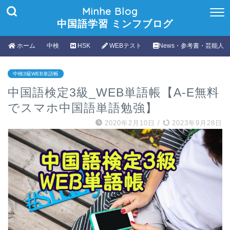
Minhe Blog
中国語学習 ミンフブログ
ホーム
中検
HSK
WEBテスト
News・参考書・芸能人
中検3級WEB単語帳
中国語検定3級_WEB単語帳【A-E無料
でスマホ中国語単語勉強】
2020年2月10日
/
2023年9月28日