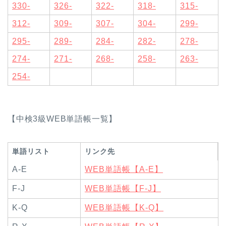
330-
326-
322-
318-
315-
312-
309-
307-
304-
299-
295-
289-
284-
282-
278-
274-
271-
268-
258-
263-
254-
【中検3級WEB単語帳一覧】
単語リスト
リンク先
A-E
WEB単語帳【A-E】
F-J
WEB単語帳【F-J】
K-Q
WEB単語帳【K-Q】