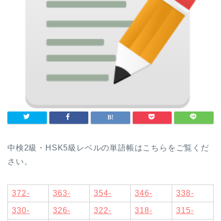
中検2級・HSK5級レベルの単語帳はこちらをご覧くだ
さい。
372-
363-
354-
346-
338-
330-
326-
322-
318-
315-