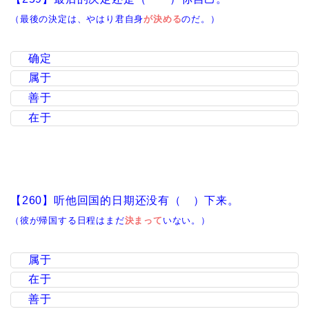
（最後の決定は、やはり君自身
が決める
のだ。）
确定
属于
善于
在于
【260】听他回国的日期还没有（ ）下来。
（彼が帰国する日程はまだ
決まって
いない。）
属于
在于
善于