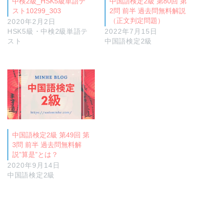
中検2級_HSK5級単語テ
中国語検定2級 第80回 第
スト10299_303
2問 前半 過去問無料解説
（正文判定問題）
2020年2月2日
HSK5級・中検2級単語テ
2022年7月15日
スト
中国語検定2級
中国語検定2級 第49回 第
3問 前半 過去問無料解
説”算是”とは？
2020年9月14日
中国語検定2級