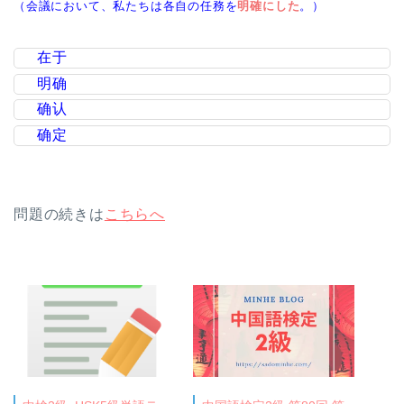
（会議において、私たちは各自の任務を
明確にした
。）
在于
明确
确认
确定
問題の続きは
こちらへ