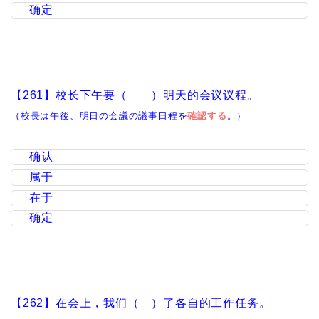
确定
【261】校长下午要（ ）明天的会议议程。
（校長は午後、明日の会議の議事日程を
確認する
。）
确认
属于
在于
确定
【262】在会上，我们（ ）了各自的工作任务。