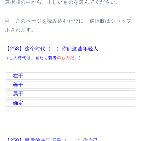
選択肢の中から、正しいものを選んでください。
尚、このページを読み込むたびに、選択肢はシャッフ
ルされます。
【258】这个时代（ ）你们这些年轻人。
（この時代は、君たち若者
のものだ
。）
在于
善于
属于
确定
【259】最后的决定还是（ ）你自己。