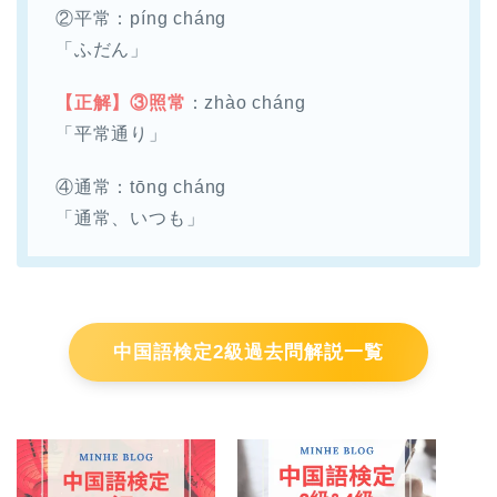
②平常：píng cháng
「ふだん」
【正解】③照常
：zhào cháng
「平常通り」
④通常：tōng cháng
「通常、いつも」
中国語検定2級過去問解説一覧