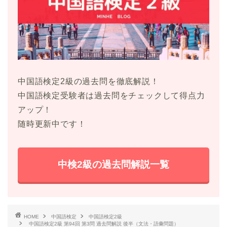
中国語検定2級の過去問を徹底解説！
中国語検定受験者は過去問をチェックして得点力
アップ！
随時更新中です！
中検2級の過去問解説一覧
HOME
中国語検定
中国語検定2級
中国語検定2級 第94回 第3問 過去問解説 後半（文法・語彙問題）