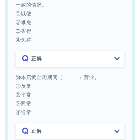
一致的情况。
①以便
②难免
③省得
④免得
正解
⑽本店黄金周期间（ ）营业。
①反常
②平常
③照常
④通常
正解