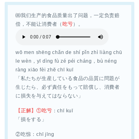
⑻我们生产的食品质量出了问题，一定负责赔
偿，不能让消费者（
吃亏
）。
wŏ men shēng chǎn de shí pǐn zhì liàng chū
le wèn，yī dìng fù zé péi cháng，bù néng
ràng xiāo fèi zhĕ chī kuī
「私たちが生産している食品の品質に問題が
生じたら、必ず責任をもって賠償し、消費者
に損失を与えてはならない」
【正解】①吃亏
：chī kuī
「損をする」
②吃惊：chī jīng