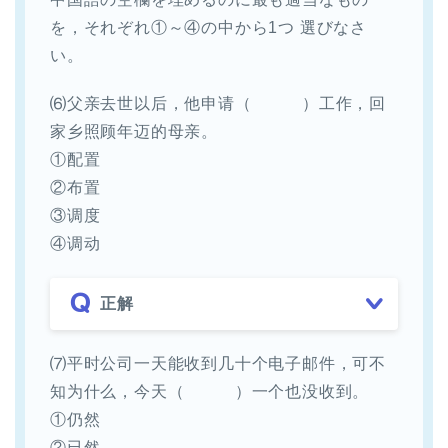
を，それぞれ①～④の中から1つ 選びなさ
い。
⑹父亲去世以后，他申请（ ）工作，回
家乡照顾年迈的母亲。
①配置
②布置
③调度
④调动
正解
⑺平时公司一天能收到几十个电子邮件，可不
知为什么，今天（ ）一个也没收到。
①仍然
②已然