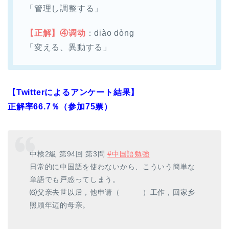
「管理し調整する」
【正解】④调动
：diào dòng
「変える、異動する」
【Twitterによるアンケート結果】
正解率66.7％（参加75票）
中検2級 第94回 第3問
#中国語勉強
日常的に中国語を使わないから、こういう簡単な
単語でも戸惑ってしまう。
⑹父亲去世以后，他申请（ ）工作，回家乡
照顾年迈的母亲。