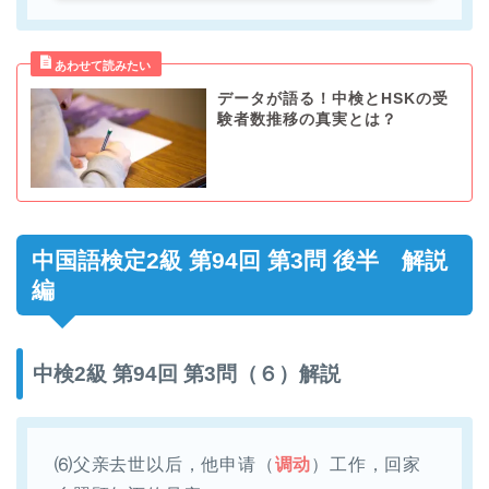
データが語る！中検とHSKの受
験者数推移の真実とは？
中国語検定2級 第94回 第3問 後半 解説
編
中検2級 第94回 第3問（６）解説
⑹父亲去世以后，他申请（
调动
）工作，回家