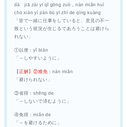
dà jiā zài yī qǐ gōng zuò，nán miǎn huì
chū xiàn yì jiàn bù yī zhì de qíng kuàng
「皆で一緒に仕事をしていると、意見の不一
致という状況が生じるであろうことは避けら
れない」
①以便：yǐ biàn
「～しやすいように」
【正解】②难免
：nán miǎn
「避けられない」
③省得：shĕng de
「～しないで済むように」
④免得：miǎn de
「～を避けるために」