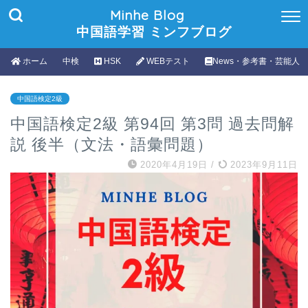
Minhe Blog
中国語学習 ミンフブログ
ホーム
中検
HSK
WEBテスト
News・参考書・芸能人
中国語検定2級
中国語検定2級 第94回 第3問 過去問解
説 後半（文法・語彙問題）
2020年4月19日
/
2023年9月11日