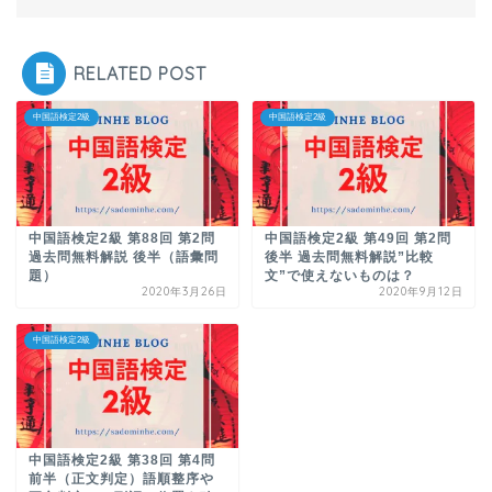
RELATED POST
中国語検定2級
中国語検定2級
中国語検定2級 第88回 第2問
中国語検定2級 第49回 第2問
過去問無料解説 後半（語彙問
後半 過去問無料解説”比較
題）
文”で使えないものは？
2020年3月26日
2020年9月12日
中国語検定2級
中国語検定2級 第38回 第4問
前半（正文判定）語順整序や