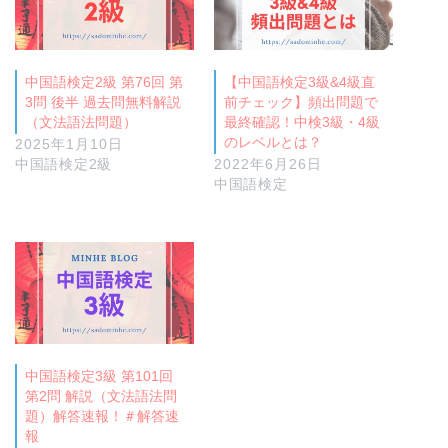
中国語検定2級 第76回 第
【中国語検定3級&4級直
3問 後半 過去問無料解説
前チェック】頻出問題で
（文法語法問題）
最終確認！中検3級・4級
のレベルとは？
2025年1月10日
中国語検定2級
2022年6月26日
中国語検定
中国語検定3級 第101回
第2問 解説（文法語法問
題）解答速報！＃解答速
報