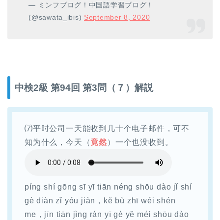
— ミンフブログ！中国語学習ブログ！
(@sawata_ibis)
September 8, 2020
中検2級 第94回 第3問（７）解説
⑺平时公司一天能收到几十个电子邮件，可不
知为什么，今天（
竟然
）一个也没收到。
píng shí gōng sī yī tiān néng shōu dào jǐ shí
gè diàn zǐ yóu jiàn，kĕ bù zhī wéi shén
me，jīn tiān jìng rán yī gè yĕ méi shōu dào