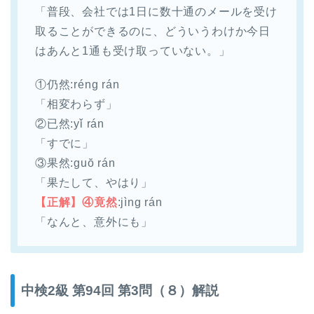
「普段、会社では1日に数十通のメールを受け
取ることができるのに、どういうわけか今日
はあんと1通も受け取っていない。」
①仍然:réng rán
「相変わらず」
②已然:yǐ rán
「すでに」
③果然:guŏ rán
「果たして、やはり」
【正解】④竟然
:jìng rán
「なんと、意外にも」
中検2級 第94回 第3問（８）解説