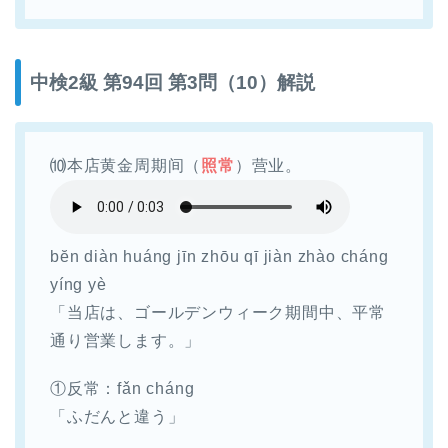
中検2級 第94回 第3問（10）解説
⑽本店黄金周期间（
照常
）营业。
bĕn diàn huáng jīn zhōu qī jiàn zhào cháng
yíng yè
「当店は、ゴールデンウィーク期間中、平常
通り営業します。」
①反常：fǎn cháng
「ふだんと違う」