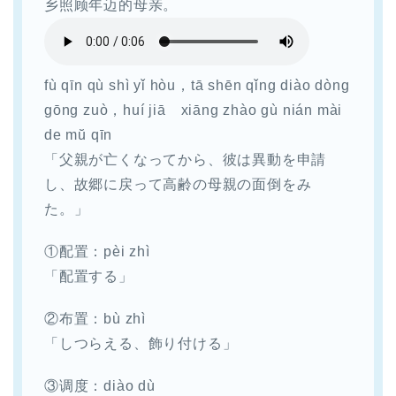
乡照顾年迈的母亲。
fù qīn qù shì yǐ hòu，tā shēn qǐng diào dòng
gōng zuò，huí jiā xiāng zhào gù nián mài
de mŭ qīn
「父親が亡くなってから、彼は異動を申請
し、故郷に戻って高齢の母親の面倒をみ
た。」
①配置：pèi zhì
「配置する」
②布置：bù zhì
「しつらえる、飾り付ける」
③调度：diào dù