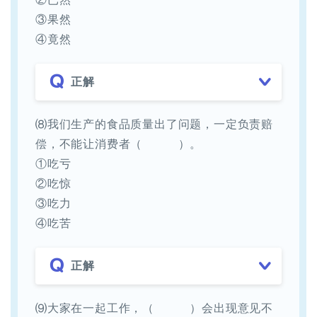
③果然
④竟然
正解
⑻我们生产的食品质量出了问题，一定负责赔
偿，不能让消费者（ ）。
①吃亏
②吃惊
③吃力
④吃苦
正解
⑼大家在一起工作，（ ）会出现意见不