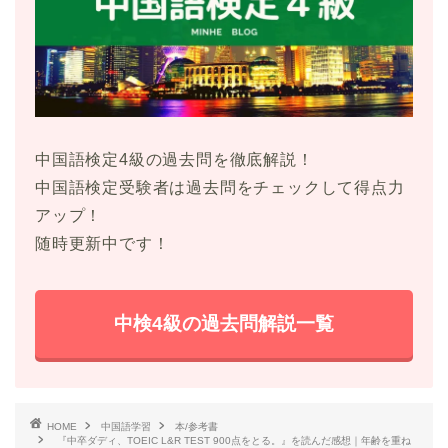
中国語検定4級の過去問を徹底解説！
中国語検定受験者は過去問をチェックして得点力
アップ！
随時更新中です！
中検4級の過去問解説一覧
HOME
中国語学習
本/参考書
『中卒ダディ、TOEIC L&R TEST 900点をとる。』を読んだ感想｜年齢を重ね