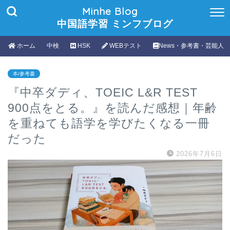
Minhe Blog
中国語学習 ミンフブログ
ホーム
中検
HSK
WEBテスト
News・参考書・芸能人
本/参考書
『中卒ダディ、TOEIC L&R TEST
900点をとる。』を読んだ感想｜年齢
を重ねても語学を学びたくなる一冊
だった
2026年7月6日