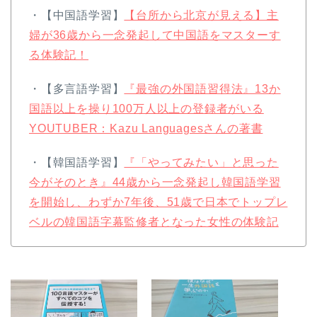
・【中国語学習】
【台所から北京が見える】主
婦が36歳から一念発起して中国語をマスターす
る体験記！
・【多言語学習】
『最強の外国語習得法』13か
国語以上を操り100万人以上の登録者がいる
YOUTUBER：Kazu Languagesさんの著書
・【韓国語学習】
『「やってみたい」と思った
今がそのとき』44歳から一念発起し韓国語学習
を開始し、わずか7年後、51歳で日本でトップレ
ベルの韓国語字幕監修者となった女性の体験記