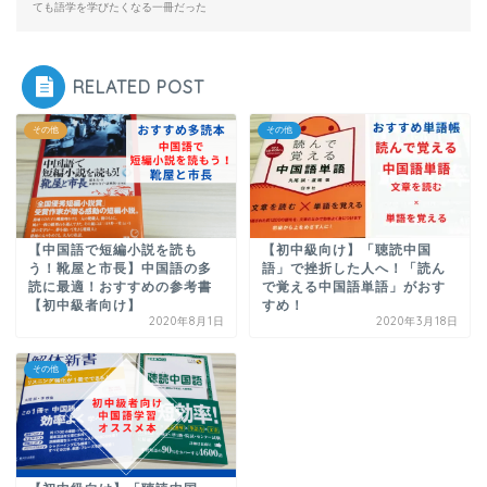
ても語学を学びたくなる一冊だった
RELATED POST
その他
その他
【中国語で短編小説を読も
【初中級向け】「聴読中国
う！靴屋と市長】中国語の多
語」で挫折した人へ！「読ん
読に最適！おすすめの参考書
で覚える中国語単語」がおす
【初中級者向け】
すめ！
2020年8月1日
2020年3月18日
その他