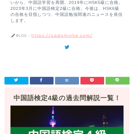
いから、中国語学習を再開。2019年にHSK5級に合格。
2023年3月に中国語検定2級に合格。今後は、HSK6級
の合格を目指しつつ、中国語勉強関連のニュースを発信
します。
https://sadominhe.com/
BLOG：
中国語検定4級の過去問解説一覧！