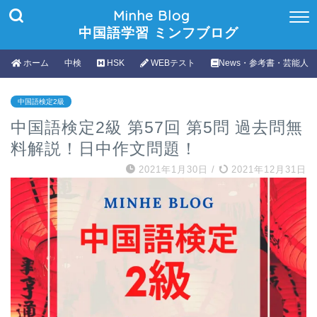
Minhe Blog
中国語学習 ミンフブログ
ホーム
中検
HSK
WEBテスト
News・参考書・芸能人
中国語検定2級
中国語検定2級 第57回 第5問 過去問無
料解説！日中作文問題！
2021年1月30日
/
2021年12月31日