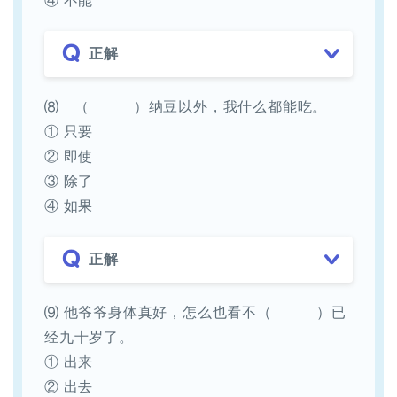
④ 不能
正解
⑻ （ ）纳豆以外，我什么都能吃。
① 只要
② 即使
③ 除了
④ 如果
正解
⑼ 他爷爷身体真好，怎么也看不（ ）已
经九十岁了。
① 出来
② 出去