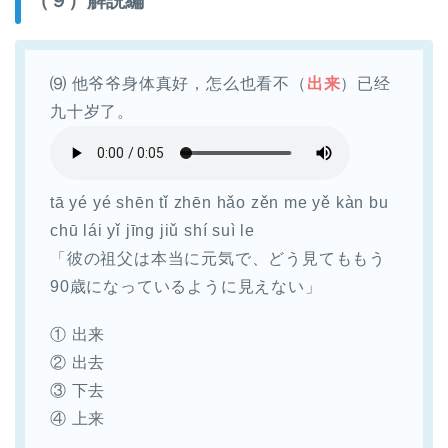
（９）解説編
⑼ 他爷爷身体真好，怎么也看不（
出来
）已经
九十岁了。
tā yé yé shēn tǐ zhēn hǎo zěn me yě kàn bu
chū lái yǐ jīng jiǔ shí suì le
「彼の祖父は本当に元気で、どう見てももう
90歳になっているように見えない」
① 出来
② 出去
③ 下去
④ 上来