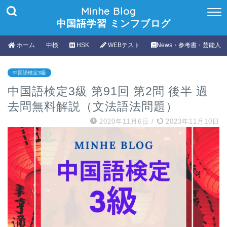
Minhe Blog
中国語学習 ミンフブログ
ホーム
中検
HSK
WEBテスト
News・参考書・芸能人
中国語検定3級
中国語検定3級 第91回 第2問 後半 過
去問無料解説（文法語法問題）
2020年11月6日
/
2023年11月10日