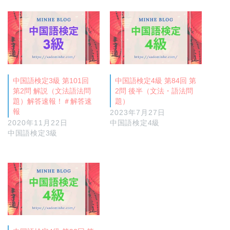
中国語検定3級 第101回
中国語検定4級 第84回 第
第2問 解説（文法語法問
2問 後半（文法・語法問
題）解答速報！＃解答速
題）
報
2023年7月27日
2020年11月22日
中国語検定4級
中国語検定3級