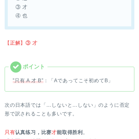
③ 才
④ 也
【正解】③ 才
”只有 A 才 B”
：「Aであってこそ初めてB」
次の日本語では「…しないと…しない」のように否定
形で訳されることも多いです。
只有
认真练习，比赛
才
能取得胜利
。