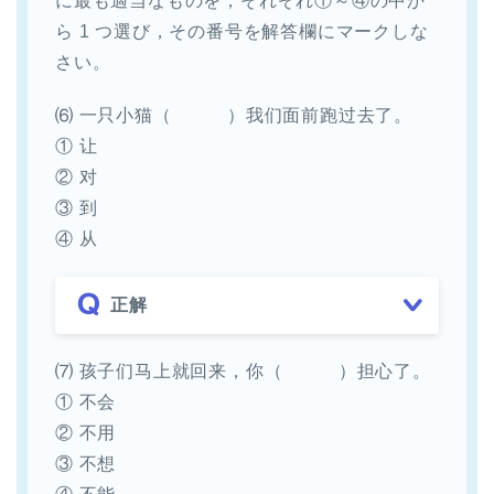
に最も適当なものを，それぞれ①～④の中か
ら 1 つ選び，その番号を解答欄にマークしな
さい。
⑹ 一只小猫（ ）我们面前跑过去了。
① 让
② 对
③ 到
④ 从
正解
⑺ 孩子们马上就回来，你（ ）担心了。
① 不会
② 不用
③ 不想