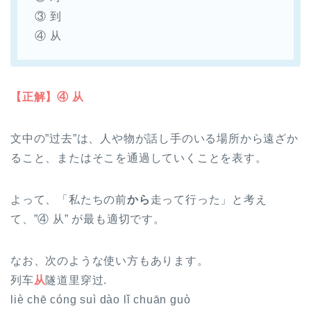
③ 到
④ 从
【正解】④ 从
文中の”过去”は、人や物が話し手のいる場所から遠ざか
ること、またはそこを通過していくことを表す。
よって、「私たちの前
から
走って行った」と考え
て、”④ 从” が最も適切です。
なお、次のような使い方もあります。
列车
从
隧道里穿过.
liè chē cóng suì dào lǐ chuān guò