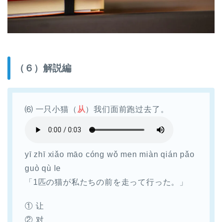
（６）解説編
⑹ 一只小猫（
从
）我们面前跑过去了。
yī zhī xiǎo māo cóng wǒ men miàn qián pǎo
guò qù le
「1匹の猫が私たちの前を走って行った。」
① 让
② 对