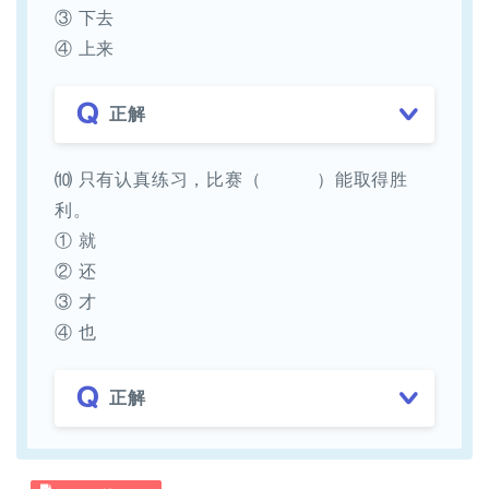
③ 下去
④ 上来
正解
⑽ 只有认真练习，比赛（ ）能取得胜
利。
① 就
② 还
③ 才
④ 也
正解