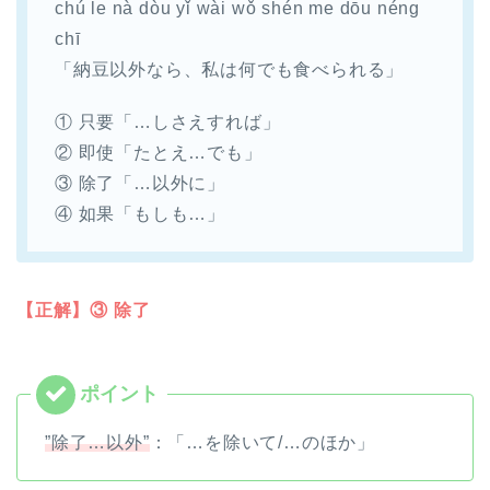
chú le nà dòu yǐ wài wǒ shén me dōu néng
chī
「納豆以外なら、私は何でも食べられる」
① 只要「…しさえすれば」
② 即使「たとえ…でも」
③ 除了「…以外に」
④ 如果「もしも…」
【正解】③ 除了
”除了…以外”
：「…を除いて/…のほか」