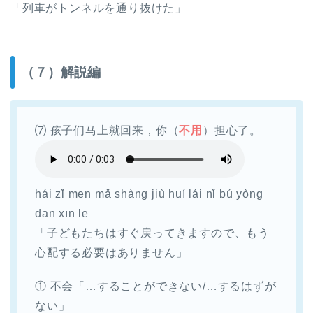
「列車がトンネルを通り抜けた」
（７）解説編
⑺ 孩子们马上就回来，你（
不用
）担心了。
hái zǐ men mǎ shàng jiù huí lái nǐ bú yòng
dān xīn le
「子どもたちはすぐ戻ってきますので、もう
心配する必要はありません」
① 不会「…することができない/…するはずが
ない」