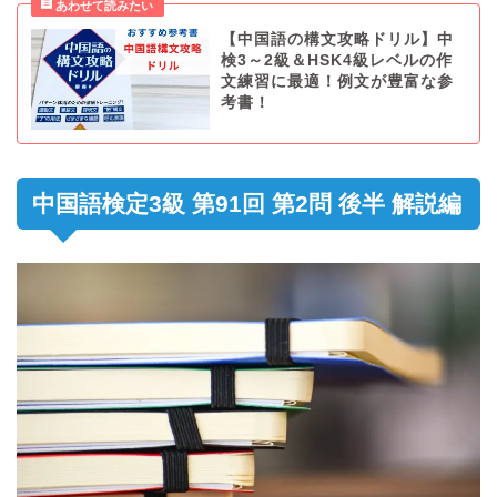
【中国語の構文攻略ドリル】中
検3～2級＆HSK4級レベルの作
文練習に最適！例文が豊富な参
考書！
中国語検定3級 第91回 第2問 後半 解説編