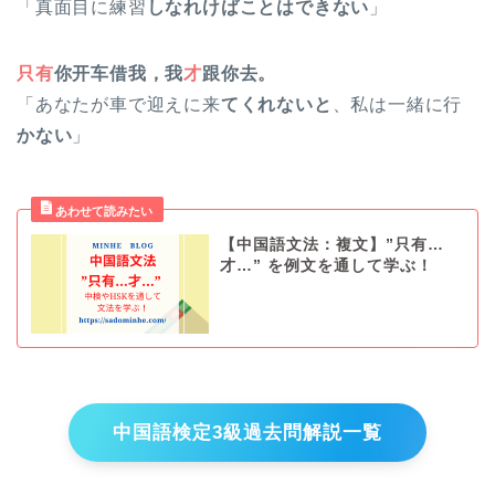
「真面目に練習
しなれけばことはできない
」
只有
你开车借我，我
才
跟你去。
「あなたが車で迎えに来
てくれないと
、私は一緒に行
かない
」
【中国語文法：複文】”只有…
才…” を例文を通して学ぶ！
中国語検定3級過去問解説一覧