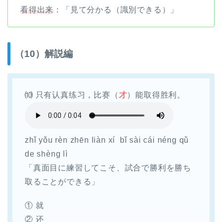
看得出来
：「見て分かる（識別できる）」
（10）解説編
⑽ 只有认真练习，比赛（
才
）能取得胜利。
zhǐ yǒu rèn zhēn liàn xí bǐ sài cái néng qǔ
de shèng lì
「真面目に練習してこそ、試合で勝利を勝ち
取ることができる」
① 就
② 还