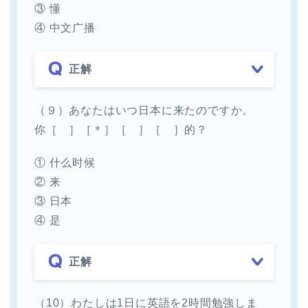
③ 懂
④ 中文广播
正解
（９）あなたはいつ日本に来たのですか。
你［ ］［＊］［ ］［ ］的？
① 什么时候
② 来
③ 日本
④ 是
正解
（10）わたしは1日に英語を2時間勉強しま