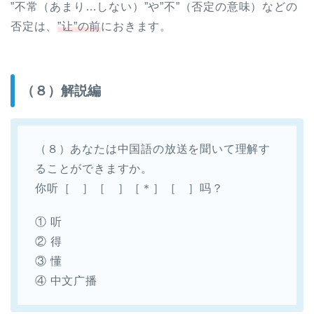
”不常（あまり…しない）”や”不”（否定の意味）などの
否定は、
”让”の前
におきます。
（８）解説編
（８）あなたは中国語の放送を聞いて理解す
ることができますか。
你听［ ］［ ］［＊］［ ］吗？
① 听
② 得
③ 懂
④ 中文广播