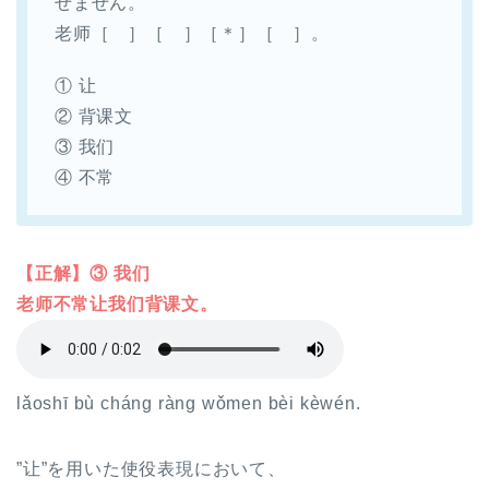
せません。
老师［ ］［ ］［＊］［ ］。
① 让
② 背课文
③ 我们
④ 不常
【正解】③ 我们
老师不常让我们背课文。
lǎoshī bù cháng ràng wǒmen bèi kèwén.
”让”を用いた使役表現において、