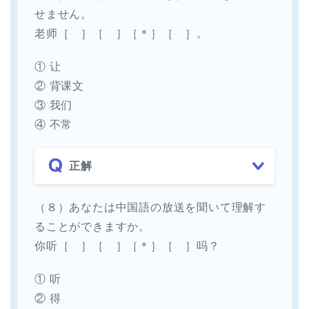
せません。
老师［ ］［ ］［＊］［ ］。
① 让
② 背课文
③ 我们
④ 不常
正解
（８）あなたは中国語の放送を聞いて理解す
ることができますか。
你听［ ］［ ］［＊］［ ］吗？
① 听
② 得