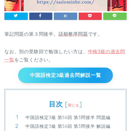
筆記問題の第３問後半。
語順整序問題
です。
なお、別の受験回で勉強したい方は、
中検3級の過去問
一覧
をご覧ください。
中国語検定3級過去問解説一覧
目次
[
]
閉じる
中国語検定3級 第56回 第3問後半 問題編
中国語検定3級 第56回 第3問後半 解説編