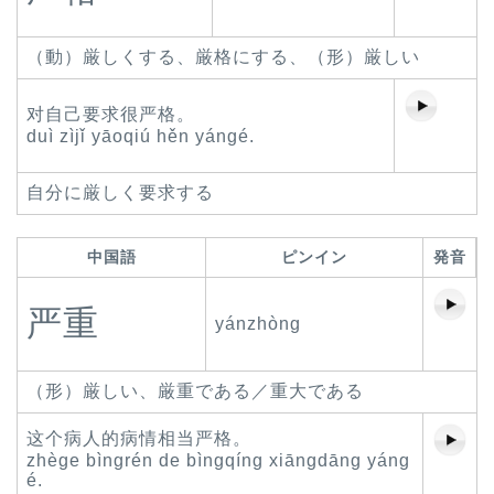
（動）厳しくする、厳格にする、（形）厳しい
对自己要求很严格。
duì zìjǐ yāoqiú hěn yángé.
自分に厳しく要求する
中国語
ピンイン
発音
严重
yánzhòng
（形）厳しい、厳重である／重大である
这个病人的病情相当严格。
zhège bìngrén de bìngqíng xiāngdāng yáng
é.