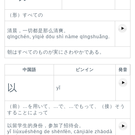
（形）すべての
清晨，一切都是那么清爽。
qīngchén, yīqiè dōu shì nàme qīngshuǎng.
朝はすべてのものが実にさわやかである。
中国語
ピンイン
発音
以
yǐ
（前）…を用いて、…で、…でもって、（接）そう
することによって
以留学生的身份，参加了招待会。
yǐ liúxuéshēng de shēnfèn, cānjiāle zhāodà