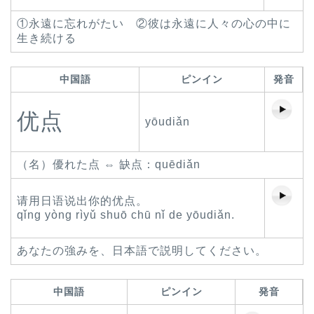
①永遠に忘れがたい ②彼は永遠に人々の心の中に
生き続ける
中国語
ピンイン
発音
优点
yōudiǎn
（名）優れた点 ⇔ 缺点：quēdiǎn
请用日语说出你的优点。
qǐng yòng rìyǔ shuō chū nǐ de yōudiǎn.
あなたの強みを、日本語で説明してください。
中国語
ピンイン
発音