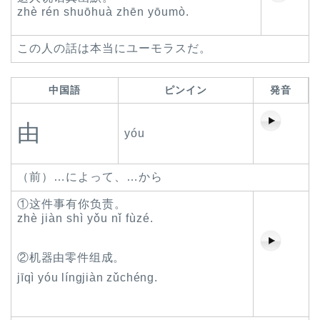
zhè rén shuōhuà zhēn yōumò.
この人の話は本当にユーモラスだ。
中国語
ピンイン
発音
由
yóu
（前）…によって、…から
①这件事有你负责。
zhè jiàn shì yǒu nǐ fùzé.
②机器由零件组成。
jīqì yóu língjiàn zǔchéng.