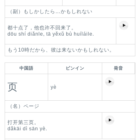
（副）もしかしたら…かもしれない
都十点了，他也许不回来了。
dōu shí diǎnle, tā yěxǔ bù huíláile.
もう10時だから、彼は来ないかもしれない。
中国語
ピンイン
発音
页
yè
（名）ページ
打开第三页。
dǎkāi dì sān yè.