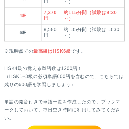
円
～）
7,370
約115分間（試験は9:30
4級
円
～）
8,580
約135分間（試験は13:30
5級
円
～）
※現時点での
最高級はHSK6級
です。
HSK4級の覚える単語数は1200語！
（HSK1~3級の必須単語600語を含むので、こちらでは
残りの600語を学習しましょう）
単語の発音付きで単語一覧を作成したので、
ブックマ
ークしておいて、毎日空き時間に利用してみてくださ
い
。