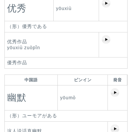
优秀
yōuxiù
（形）優秀である
优秀作品
yōuxiù zuòpǐn
優秀作品
中国語
ピンイン
発音
幽默
yōumò
（形）ユーモアがある
这人说话真幽默。