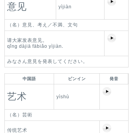
意见
yìjiàn
（名）意見、考え／不満、文句
请大家发表意见。
qǐng dàjiā fābiǎo yìjiàn.
みなさん意見を発表してください。
中国語
ピンイン
発音
艺术
yìshù
（名）芸術
传统艺术