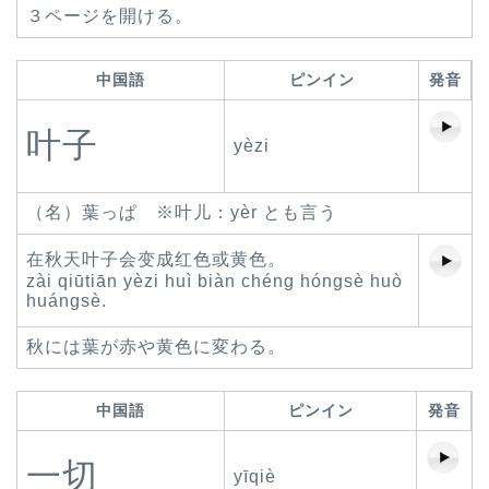
３ページを開ける。
中国語
ピンイン
発音
叶子
yèzi
（名）葉っぱ ※叶儿：yèr とも言う
在秋天叶子会变成红色或黄色。
zài qiūtiān yèzi huì biàn chéng hóngsè huò
huángsè.
秋には葉が赤や黄色に変わる。
中国語
ピンイン
発音
一切
yīqiè