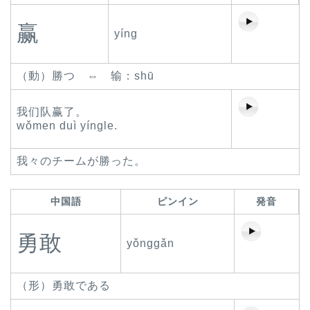
赢
yíng
（動）勝つ ⇔ 输：shū
我们队赢了。
wǒmen duì yíngle.
我々のチームが勝った。
中国語
ピンイン
発音
勇敢
yǒnggǎn
（形）勇敢である