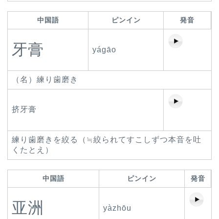
中国語
ピンイン
発音
牙膏
yágāo
（名）練り歯磨き
挤牙膏
練り歯磨きを絞る（≒絞られてすこしずつ本音を吐
くたとえ）
中国語
ピンイン
発音
亚洲
yàzhōu