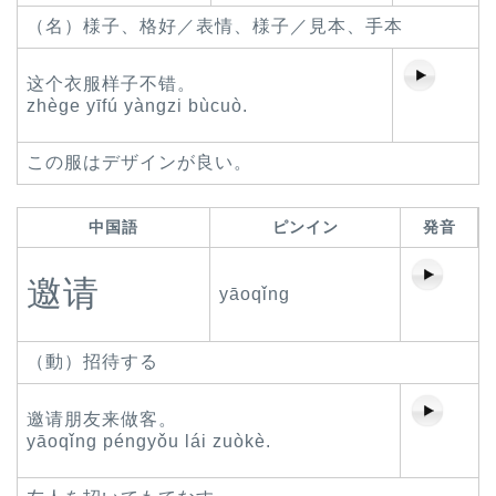
（名）様子、格好／表情、様子／見本、手本
这个衣服样子不错。
zhège yīfú yàngzi bùcuò.
この服はデザインが良い。
中国語
ピンイン
発音
邀请
yāoqǐng
（動）招待する
邀请朋友来做客。
yāoqǐng péngyǒu lái zuòkè.