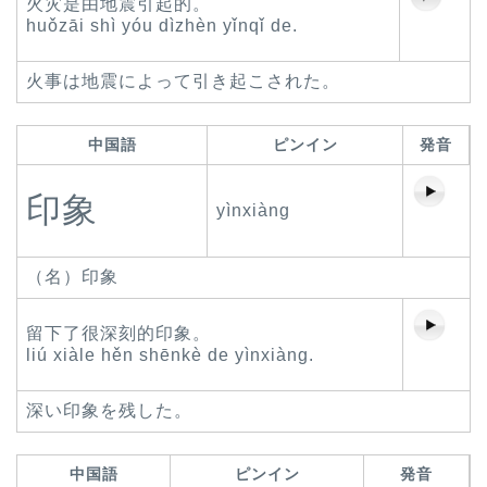
火灾是由地震引起的。
huǒzāi shì yóu dìzhèn yǐnqǐ de.
火事は地震によって引き起こされた。
中国語
ピンイン
発音
印象
yìnxiàng
（名）印象
留下了很深刻的印象。
liú xiàle hěn shēnkè de yìnxiàng.
深い印象を残した。
中国語
ピンイン
発音