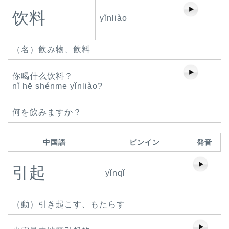
饮料
yǐnliào
（名）飲み物、飲料
你喝什么饮料？
nǐ hē shénme yǐnliào?
何を飲みますか？
中国語
ピンイン
発音
引起
yǐnqǐ
（動）引き起こす、もたらす