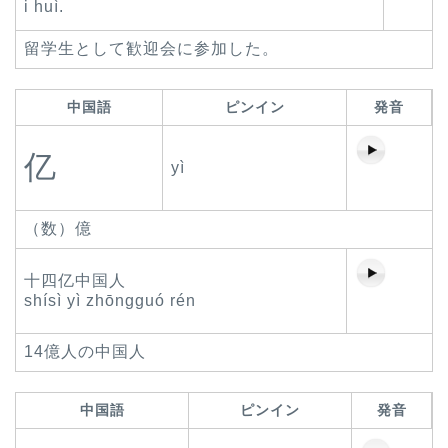
i huì.
留学生として歓迎会に参加した。
中国語
ピンイン
発音
亿
yì
（数）億
十四亿中国人
shísì yì zhōngguó rén
14億人の中国人
中国語
ピンイン
発音