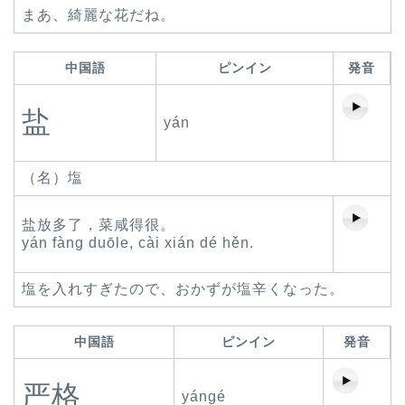
まあ、綺麗な花だね。
中国語
ピンイン
発音
盐
yán
（名）塩
盐放多了，菜咸得很。
yán fàng duōle, cài xián dé hěn.
塩を入れすぎたので、おかずが塩辛くなった。
中国語
ピンイン
発音
严格
yángé