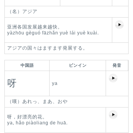
（名）アジア
亚洲各国发展越来越快。
yàzhōu gèguó fāzhǎn yuè lái yuè kuài.
アジアの国々はますます発展する。
中国語
ピンイン
発音
呀
ya
（嘆）あれっ、まあ、おや
呀，好漂亮的花。
ya, hǎo piàoliang de huā.