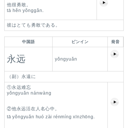
他很勇敢。
tā hěn yǒnggǎn.
彼はとても勇敢である。
中国語
ピンイン
発音
永远
yǒngyuǎn
（副）永遠に
①永远难忘
yǒngyuǎn nánwàng
②他永远活在人名心中。
tā yǒngyuǎn huó zài rénmíng xīnzhōng.