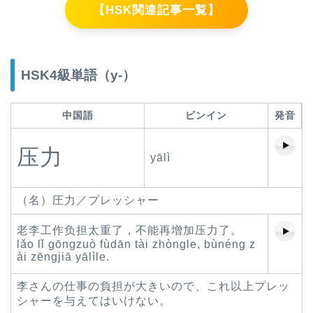
【HSK関連記事一覧】
HSK4級単語（y-）
中国語
ピンイン
発音
压力
yālì
（名）圧力／プレッシャー
老李工作负担太重了，不能再增加压力了。
lǎo lǐ gōngzuò fùdān tài zhòngle, bùnéng z
ài zēngjiā yālìle.
李さんの仕事の負担が大きいので、これ以上プレッ
シャーを与えてはいけない。