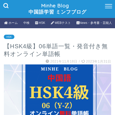
Minhe Blog
中国語学習 ミンフブログ
ホーム
中検
HSK
WEBテスト
News・参考書・芸能人
HSK
【HSK4級】06単語一覧・発音付き無
料オンライン単語帳
2021年11月18日
/
2023年1月31日