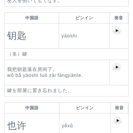
友人を招いてもてなす。
中国語
ピンイン
発音
钥匙
yàoshi
（名）鍵
我把钥匙落在房间了。
wǒ bǎ yàoshi luò zài fángjiānle.
鍵を部屋に置き忘れました。
中国語
ピンイン
発音
也许
yěxǔ