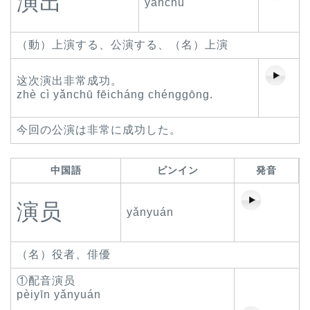
演出
yǎnchū
（動）上演する、公演する、（名）上演
这次演出非常成功。
zhè cì yǎnchū fēicháng chénggōng.
今回の公演は非常に成功した。
中国語
ピンイン
発音
演员
yǎnyuán
（名）役者、俳優
①配音演员
pèiyīn yǎnyuán