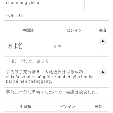
chuántǒng yìshù
伝統芸術
中国語
ピンイン
発音
因此
yīncǐ
（接）それで、従って
事先做了充分准备，因此会议开得很成功。
shìxiān zuòle chōngfèn zhǔnbèi, yīncǐ huìyì
kāi dé hěn chénggōng.
事前に十分な準備をしたので、会議は成功した。
中国語
ピンイン
発音