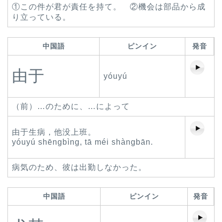
①この件が君が責任を持て。 ②機会は部品から成
り立っている。
中国語
ピンイン
発音
由于
yóuyú
（前）…のために、…によって
由于生病，他没上班。
yóuyú shēngbìng, tā méi shàngbān.
病気のため、彼は出勤しなかった。
中国語
ピンイン
発音