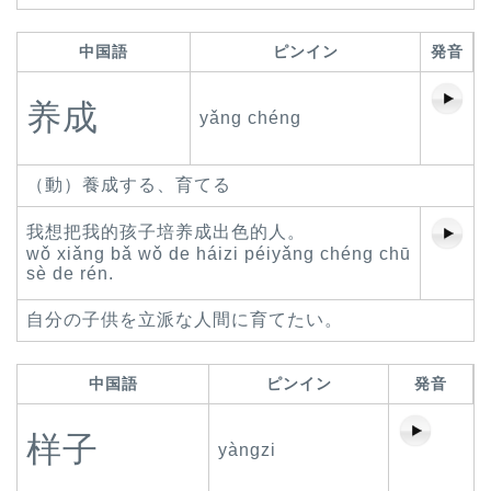
中国語
ピンイン
発音
养成
yǎng chéng
（動）養成する、育てる
我想把我的孩子培养成出色的人。
wǒ xiǎng bǎ wǒ de háizi péiyǎng chéng chū
sè de rén.
自分の子供を立派な人間に育てたい。
中国語
ピンイン
発音
样子
yàngzi