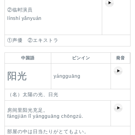
②临时演员
línshí yǎnyuán
①声優 ②エキストラ
中国語
ピンイン
発音
阳光
yángguāng
（名）太陽の光、日光
房间里阳光充足。
fángjiān lǐ yángguāng chōngzú.
部屋の中は日当たりがとてもよい。