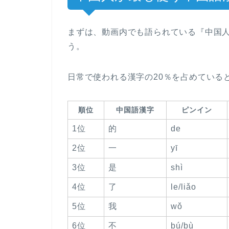
まずは、動画内でも語られている『中国
う。
日常で使われる漢字の20％を占めていると
順位
中国語漢字
ピンイン
1位
的
de
2位
一
yī
3位
是
shì
4位
了
le/liǎo
5位
我
wǒ
6位
不
bú/bù