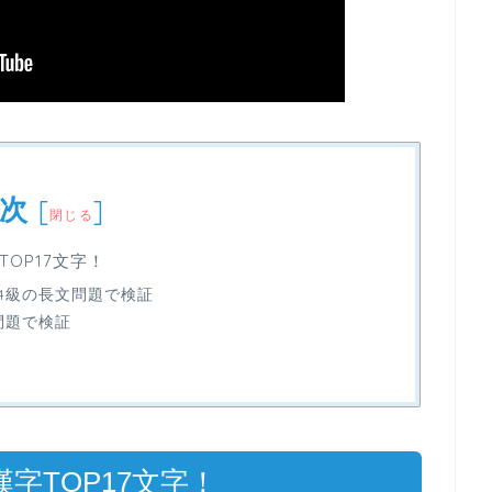
次
[
]
閉じる
OP17文字！
4級の長文問題で検証
問題で検証
字TOP17文字！