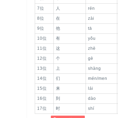
7位
人
rén
8位
在
zài
9位
他
tā
10位
有
yǒu
11位
这
zhè
12位
个
gè
13位
上
shàng
14位
们
mén/men
15位
来
lái
16位
到
dào
17位
时
shí