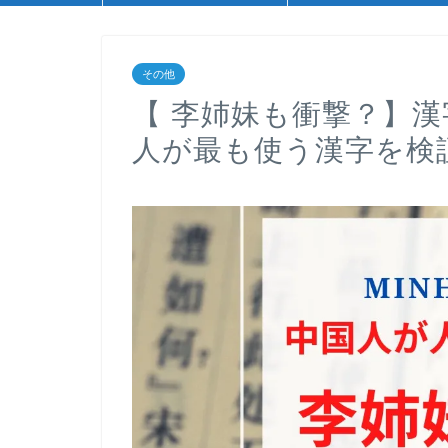
その他
【 李姉妹も衝撃？】漢字
人が最も使う漢字を検