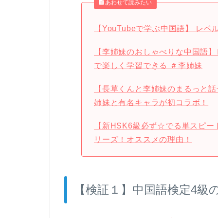
あわせて読みたい
【YouTubeで学ぶ中国語】 レ
【李姉妹のおしゃべりな中国語】レ
で楽しく学習できる ＃李姉妹
【長草くんと李姉妹のまるっと話
姉妹と有名キャラが初コラボ！
【新HSK6級必ず☆でる単スピ
リーズ！オススメの理由！
【検証１】中国語検定4級