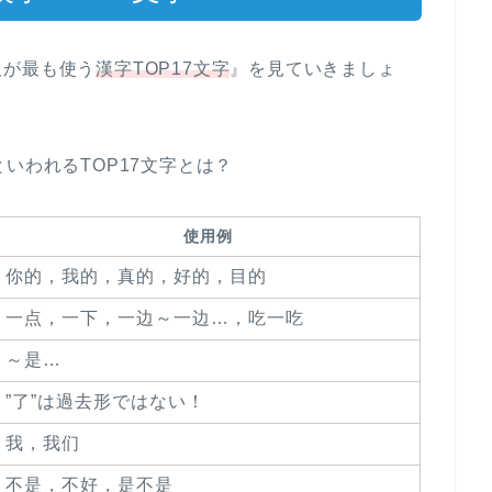
人が最も使う
漢字TOP17文字
』を見ていきましょ
いわれるTOP17文字とは？
使用例
你的，我的，真的，好的，目的
一点，一下，一边～一边…，吃一吃
～是…
”了”は過去形ではない！
我，我们
不是，不好，是不是