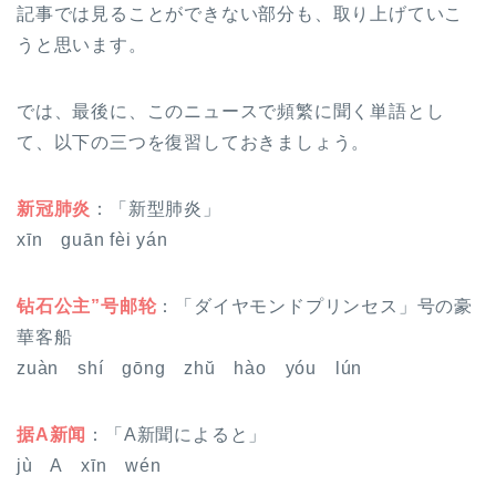
記事では見ることができない部分も、取り上げていこ
うと思います。
では、最後に、このニュースで頻繁に聞く単語とし
て、以下の三つを復習しておきましょう。
新冠肺炎
：「新型肺炎」
xīn guān fèi yán
钻石公主”号邮轮
：「ダイヤモンドプリンセス」号の豪
華客船
zuàn shí gōng zhŭ hào yóu lún
据A新闻
：「A新聞によると」
jù A xīn wén