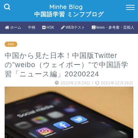
Minhe Blog
中国語学習 ミンフブログ
ホーム
中検
HSK
WEBテスト
News・参考書・芸能人
SNS
中国から見た日本！中国版Twitter
の”weibo（ウェイボー）”で中国語学
習「ニュース編」20200224
2020年2月24日
/
2021年12月26日