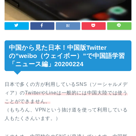
中国から見た日本！中国版Twitter
の”weibo（ウェイボー）”で中国語学習
「ニュース編」20200224
日本で多くの方が利用しているSNS（ソーシャルメデ
ィア）の
TwitterやLineは一般的には中国大陸では使う
ことができません。
（もちろん、VPNという抜け道を使って利用している
人もたくさんいます。）