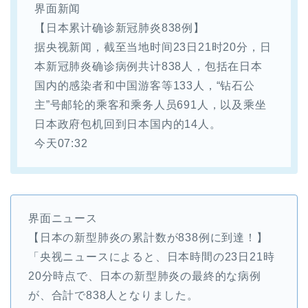
界面新闻
【日本累计确诊新冠肺炎838例】
据央视新闻，截至当地时间23日21时20分，日
本新冠肺炎确诊病例共计838人，包括在日本
国内的感染者和中国游客等133人，“钻石公
主”号邮轮的乘客和乘务人员691人，以及乘坐
日本政府包机回到日本国内的14人。
今天07:32
界面ニュース
【日本の新型肺炎の累計数が838例に到達！】
「央视ニュースによると、日本時間の23日21時
20分時点で、日本の新型肺炎の最終的な病例
が、合計で838人となりました。