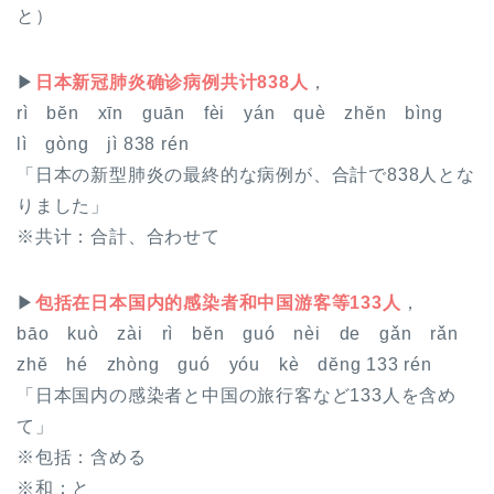
と）
▶
日本新冠肺炎确诊病例共计838人
，
rì bĕn xīn guān fèi yán què zhĕn bìng
lì gòng jì 838 rén
「日本の新型肺炎の最終的な病例が、合計で838人とな
りました」
※
共计
：合計、合わせて
▶
包括在日本国内的感染者和中国游客等133人
，
bāo kuò zài rì bĕn guó nèi de gǎn rǎn
zhĕ hé zhòng guó yóu kè dĕng 133 rén
「日本国内の感染者と中国の旅行客など133人を含め
て」
※
包括
：含める
※
和
：と