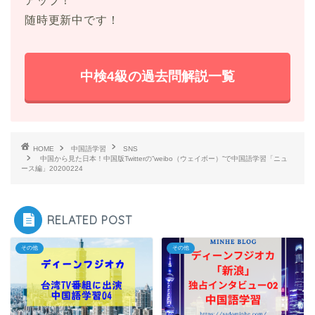
アップ！
随時更新中です！
中検4級の過去問解説一覧
HOME
中国語学習
SNS
中国から見た日本！中国版Twitterの”weibo（ウェイボー）”で中国語学習「ニュ
ース編」20200224
RELATED POST
その他
その他