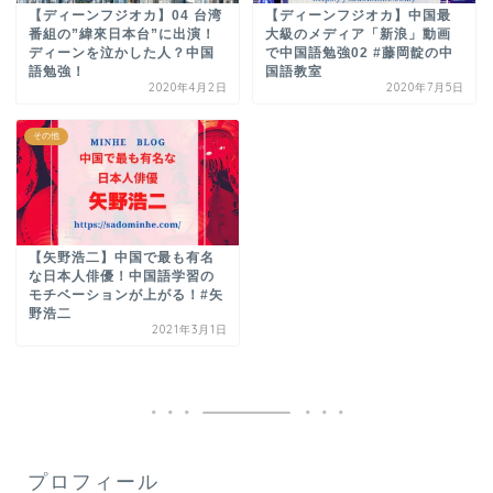
【ディーンフジオカ】04 台湾
【ディーンフジオカ】中国最
番組の”緯來日本台”に出演！
大級のメディア「新浪」動画
ディーンを泣かした人？中国
で中国語勉強02 #藤岡靛の中
語勉強！
国語教室
2020年4月2日
2020年7月5日
その他
【矢野浩二】中国で最も有名
な日本人俳優！中国語学習の
モチベーションが上がる！#矢
野浩二
2021年3月1日
プロフィール