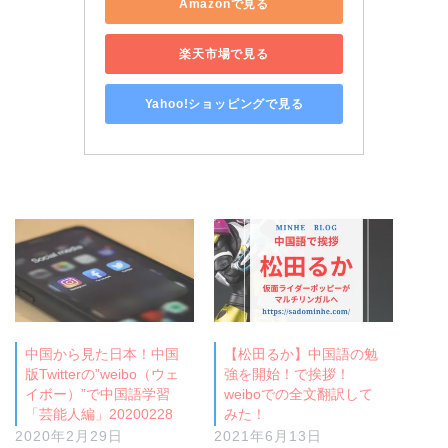
Amazonで見る
楽天市場で見る
Yahoo!ショッピングで見る
中国から見た日本！中国
【松田るか】中国語の勉
版Twitterの”weibo（ウェ
強を開始！で挨拶！
イボー）”で中国語学習
weiboでの全文翻訳して
「芸能人編」20200228
みた！
2020年2月29日
2021年6月13日