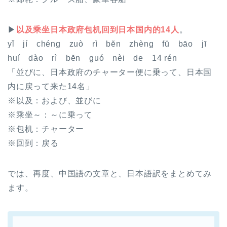
▶
以及乘坐日本政府包机回到日本国内的14人
。
yǐ jí chéng zuò rì bĕn zhèng fŭ bāo jī
huí dào rì bĕn guó nèi de 14 rén
「並びに、日本政府のチャーター便に乗って、日本国
内に戻って来た14名」
※
以及
：および、並びに
※
乘坐～
：～に乗って
※
包机
：チャーター
※
回到
：戻る
では、再度、中国語の文章と、日本語訳をまとめてみ
ます。