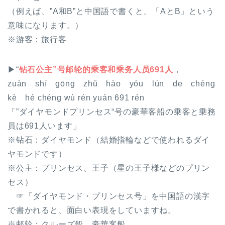
（例えば、”A和B”と中国語で書くと、「AとB」という
意味になります。）
※
游客
：旅行客
▶“
钻石公主”号邮轮的乘客和乘务人员691人
，
zuàn shí gōng zhŭ hào yóu lún de chéng
kè hé chéng wù rén yuán 691 rén
「”ダイヤモンドプリンセス“号の豪華客船の乗客と乗務
員は691人います」
※
钻石
：ダイヤモンド（結婚指輪などで使われるダイ
ヤモンドです）
※
公主
：プリンセス、王子（星の王子様などのプリン
セス）
☞「ダイヤモンド・プリンセス号」を中国語の漢字
で書かれると、面白い表現をしていますね。
※
邮轮
：クルーズ船、豪華客船