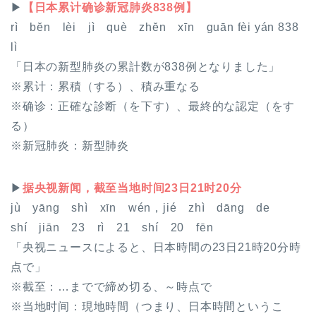
▶
【日本累计确诊新冠肺炎838例】
rì bĕn lèi jì què zhĕn xīn guān fèi yán 838
lì
「日本の新型肺炎の累計数が838例となりました」
※
累计
：累積（する）、積み重なる
※
确诊
：正確な診断（を下す）、最終的な認定（をす
る）
※
新冠肺炎
：新型肺炎
▶
据央视新闻，截至当地时间23日21时20分
jù yāng shì xīn wén，jié zhì dāng de
shí jiān 23 rì 21 shí 20 fēn
「央视ニュースによると、日本時間の23日21時20分時
点で」
※
截至
：…までで締め切る、～時点で
※
当地时间
：現地時間（つまり、日本時間というこ