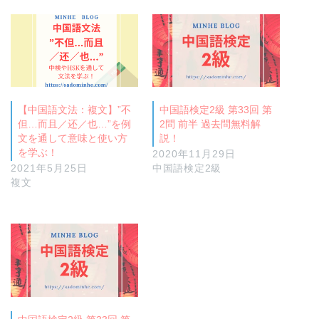
【中国語文法：複文】”不
中国語検定2級 第33回 第
但…而且／还／也…”を例
2問 前半 過去問無料解
文を通して意味と使い方
説！
を学ぶ！
2020年11月29日
2021年5月25日
中国語検定2級
複文