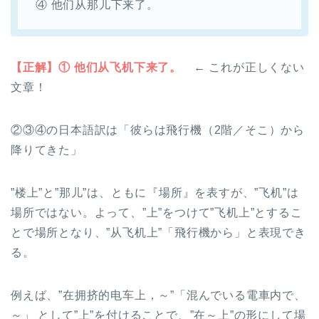
④ 他们从那儿下来了。
【正解】① 他们从飞机下来了。
← これが正しくない
文章！
②③④の日本語訳は「彼らは飛行機（2階／そこ）から
降りてきた」
”楼上”と”那儿”は、ともに『場所』を表すが、”飞机”は
場所ではない。よって、”上”をつけて”飞机上”とするこ
とで場所となり、”从飞机上”「飛行機から」と表現でき
る。
例えば、”在拥挤的电车上，～”「混んでいる電車内で、
～」 として”上”を付けることで、”在～上”の形にして場