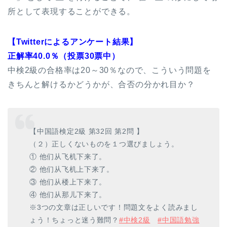
所として表現することができる。
【Twitterによるアンケート結果】
正解率40.0％（投票30票中）
中検2級の合格率は20～30％なので、こういう問題を
きちんと解けるかどうかが、合否の分かれ目か？
【中国語検定2級 第32回 第2問 】
（２）正しくないものを１つ選びましょう。
① 他们从飞机下来了。
② 他们从飞机上下来了。
③ 他们从楼上下来了。
④ 他们从那儿下来了。
※3つの文章は正しいです！問題文をよく読みまし
ょう！ちょっと迷う難問？
#中検2級
#中国語勉強