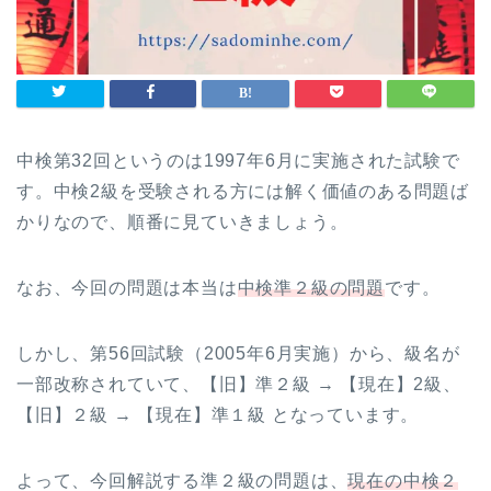
中検第32回というのは1997年6月に実施された試験で
す。中検2級を受験される方には解く価値のある問題ば
かりなので、順番に見ていきましょう。
なお、今回の問題は本当は
中検準２級の問題
です。
しかし、第56回試験（2005年6月実施）から、級名が
一部改称されていて、【旧】準２級 → 【現在】2級、
【旧】２級 → 【現在】準１級 となっています。
よって、今回解説する準２級の問題は、
現在の中検２