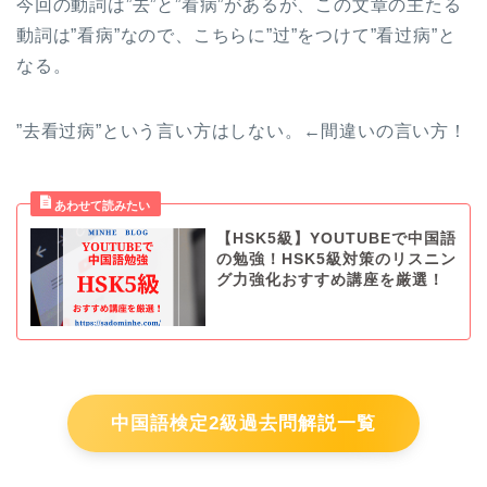
今回の動詞は”去”と”看病”があるが、この文章の主たる
動詞は”看病”なので、こちらに”过”をつけて”看过病”と
なる。
”去看过病”という言い方はしない。←間違いの言い方！
【HSK5級】YOUTUBEで中国語
の勉強！HSK5級対策のリスニン
グ力強化おすすめ講座を厳選！
中国語検定2級過去問解説一覧