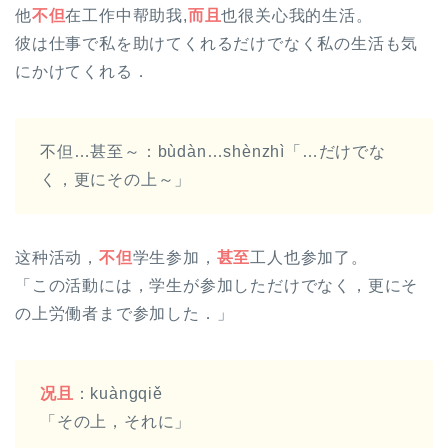
他
不但
在工作中帮助我,
而且
也很关心我的生活。
彼は仕事で私を助けてくれるだけでなく私の生活も気
にかけてくれる．
不但…甚至～：bùdàn…shènzhì「…だけでな
く，更にその上～」
这种活动，
不但
学生参加，
甚至
工人也参加了。
「この活動には，学生が参加しただけでなく，更にそ
の上労働者まで参加した．」
况且
：kuàngqiě
「その上，それに」