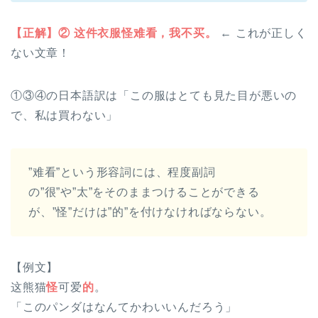
【正解】② 这件衣服怪难看，我不买。
← これが正しく
ない文章！
①③④の日本語訳は「この服はとても見た目が悪いの
で、私は買わない」
”难看”という形容詞には、程度副詞
の”很”や”太”をそのままつけることができる
が、”怪”だけは”的”を付けなければならない。
【例文】
这熊猫
怪
可爱
的
。
「このパンダはなんてかわいいんだろう」