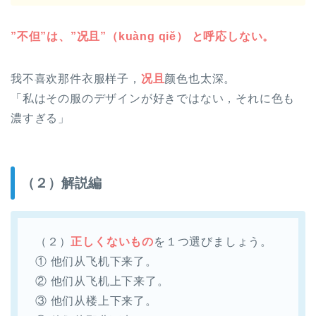
”不但”は、”况且”（kuàng qiě） と呼応しない。
我不喜欢那件衣服样子，
况且
颜色也太深。
「私はその服のデザインが好きではない，それに色も
濃すぎる」
（２）解説編
（２）
正しくないもの
を１つ選びましょう。
① 他们从飞机下来了。
② 他们从飞机上下来了。
③ 他们从楼上下来了。