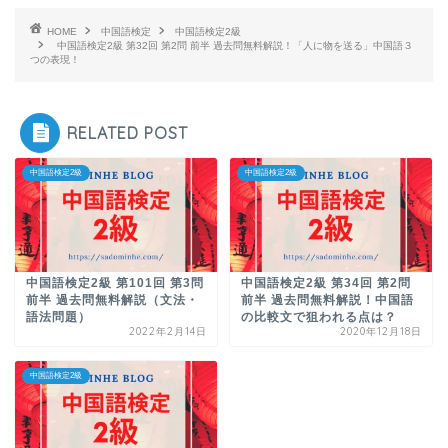
HOME
中国語検定
中国語検定2級
中国語検定2級 第32回 第2問 前半 過去問無料解説！「人に物を送る」中国語３
つの表現！
RELATED POST
中国語検定2級
中国語検定2級
中国語検定2級 第101回 第3問
中国語検定2級 第34回 第2問
前半 過去問無料解説（文法・
前半 過去問無料解説！中国語
語法問題）
の比較文で狙われる点は？
2022年2月14日
2020年12月18日
中国語検定2級