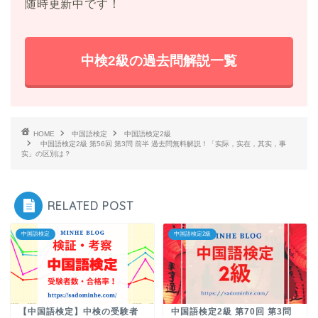
随時更新中です！
中検2級の過去問解説一覧
HOME
中国語検定
中国語検定2級
中国語検定2級 第56回 第3問 前半 過去問無料解説！「实际，实在，其实，事
实」の区別は？
RELATED POST
中国語検定
中国語検定2級
【中国語検定】中検の受験者
中国語検定2級 第70回 第3問