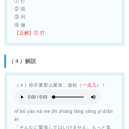
① 打
② 说
③ 问
④ 做
【正解】① 打
（４）解説
（４）你不要那么紧张，放松（
一点儿
）！
nǐ bú yào nà me jǐn zhāng fàng sōng yī diǎn
ér
「そんなに緊張してはいけません。もっと気