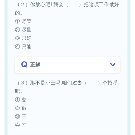
（２）你放心吧! 我会（ ）把这项工作做好
的。
① 尽管
② 尽量
③ 只好
④ 只能
正解
（３）那不是小王吗,咱们过去（ ）个招呼
吧。
① 交
② 做
③ 干
④ 打