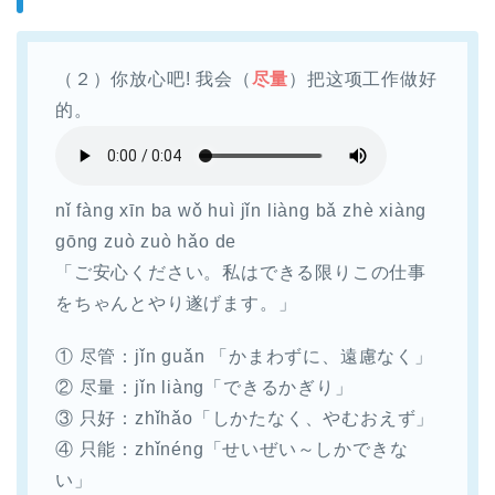
（２）你放心吧! 我会（
尽量
）把这项工作做好
的。
nǐ fàng xīn ba wǒ huì jǐn liàng bǎ zhè xiàng
gōng zuò zuò hǎo de
「ご安心ください。私はできる限りこの仕事
をちゃんとやり遂げます。」
① 尽管：jǐn guǎn 「かまわずに、遠慮なく」
② 尽量：jǐn liàng「できるかぎり」
③ 只好：zhǐhǎo「しかたなく、やむおえず」
④ 只能：zhǐnéng「せいぜい～しかできな
い」