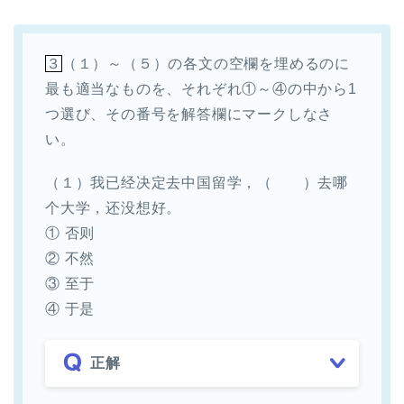
３
（１）～（５）の各文の空欄を埋めるのに
最も適当なものを、それぞれ①～④の中から1
つ選び、その番号を解答欄にマークしなさ
い。
（１）我已经决定去中国留学，（ ）去哪
个大学，还没想好。
① 否则
② 不然
③ 至于
④ 于是
正解