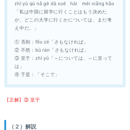
zhì yú qù nǎ gè dà xué hái méi xiǎng hǎo
「私は中国に留学に行くことはもう決めた
が、どこの大学に行くかについては、まだ考
え中だ。」
① 否则：fǒu zé「さもなければ」
② 不然：bù rán「さもなければ」
③ 至于：zhì yú「～については、～に至って
は」
④ 于是：「そこで」
【正解】③ 至于
（２）解説