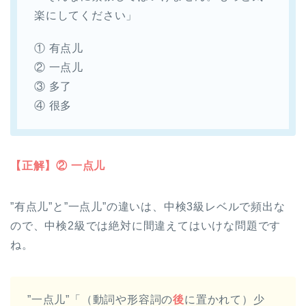
楽にしてください」
① 有点儿
② 一点儿
③ 多了
④ 很多
【正解】② 一点儿
”有点儿”と”一点儿”の違いは、中検3級レベルで頻出な
ので、中検2級では絶対に間違えてはいけな問題です
ね。
”一点儿”「（動詞や形容詞の
後
に置かれて）少