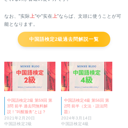
なお、
”实际
上
”や”实在
上
”ならば、文頭に使うことが可
能
となります。
中国語検定2級過去問解説一覧
中国語検定2級 第59回 第
中国語検定4級 第56回 第
3問 前半 過去問無料解
2問 前半（文法・語法問
説！”叫醒服务”とは？
題）
2021年2月20日
2024年3月14日
中国語検定2級
中国語検定4級