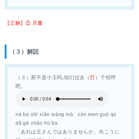
【正解】② 尽量
（３）解説
（３）那不是小王吗,咱们过去（
打
）个招呼
吧。
nà bú shì xiǎo wáng má zán men guò qù
dǎ gè zhāo hū ba
「あれは王さんではありませんか。向こうに