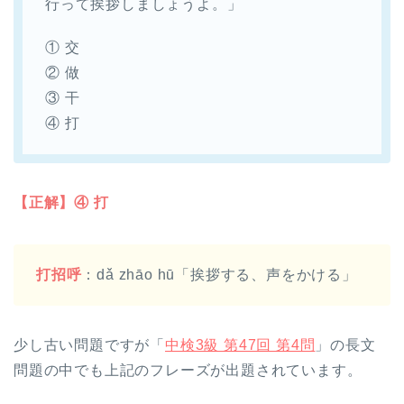
行って挨拶しましょうよ。」
① 交
② 做
③ 干
④ 打
【正解】④ 打
打招呼
：dǎ zhāo hū「挨拶する、声をかける」
少し古い問題ですが「
中検3級 第47回 第4問
」の長文
問題の中でも上記のフレーズが出題されています。