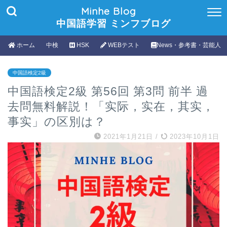
Minhe Blog
中国語学習 ミンフブログ
ホーム
中検
HSK
WEBテスト
News・参考書・芸能人
中国語検定2級
中国語検定2級 第56回 第3問 前半 過
去問無料解説！「实际，实在，其实，
事实」の区別は？
2021年1月21日
/
2023年10月1日