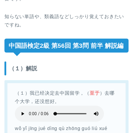
知らない単語や、類義語などしっかり覚えておきたい
ですね。
中国語検定2級 第56回 第3問 前半 解説編
（１）解説
（１）我已经决定去中国留学，（
至于
）去哪
个大学，还没想好。
wǒ yǐ jīng jué dìng qù zhōng guó liú xué