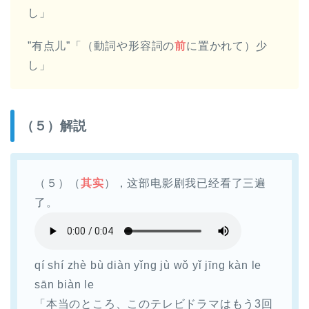
し」
”有点儿”「（動詞や形容詞の
前
に置かれて）少
し」
（５）解説
（５）（
其实
），这部电影剧我已经看了三遍
了。
qí shí zhè bù diàn yǐng jù wǒ yǐ jīng kàn le
sān biàn le
「本当のところ、このテレビドラマはもう3回