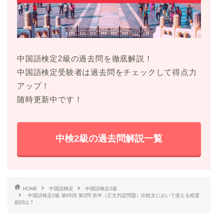
中国語検定2級の過去問を徹底解説！
中国語検定受験者は過去問をチェックして得点力
アップ！
随時更新中です！
中検2級の過去問解説一覧
HOME
中国語検定
中国語検定2級
中国語検定2級 第65回 第2問 前半（正文判定問題）比較文において使える程度
副詞は？