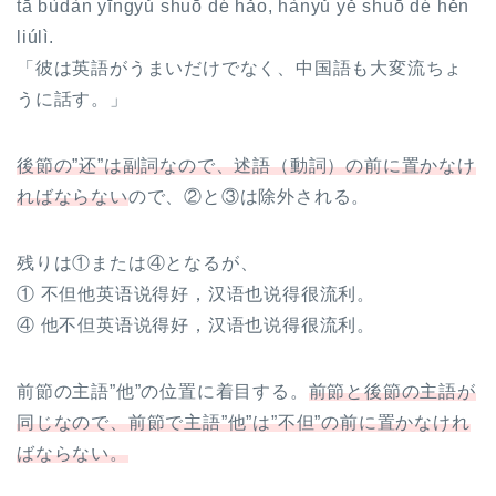
tā bùdàn yīngyǔ shuō dé hǎo, hànyǔ yě shuō dé hěn
liúlì.
「彼は英語がうまいだけでなく、中国語も大変流ちょ
うに話す。」
後節の”还”は副詞なので、述語（動詞）の前に置かなけ
ればならない
ので、②と③は除外される。
残りは①または④となるが、
① 不但他英语说得好，汉语也说得很流利。
④ 他不但英语说得好，汉语也说得很流利。
前節の主語”他”の位置に着目する。
前節と後節の主語が
同じなので、前節で主語”他”は”不但”の前に置かなけれ
ばならない。