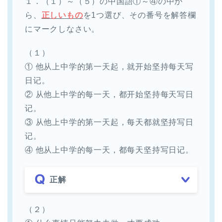
１．（１）～（５）の中国語①～④の中か
ら、
正しいもの
を1つ選び、その番号を解答欄
にマークしなさい。
（１）
① 他从上中学的第一天起，就开始坚持每天写
日记。
② 从他上中学的每一天，都开始坚持每天写日
记。
③ 从他上中学的第一天起，每天都就坚持写日
记。
④ 他从上中学的每一天，都每天坚持写日记。
正解
（２）