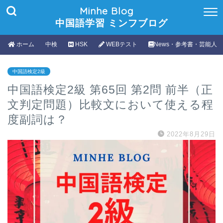
Minhe Blog
中国語学習 ミンフブログ
ホーム
中検
HSK
WEBテスト
News・参考書・芸能人
中国語検定2級
中国語検定2級 第65回 第2問 前半（正
文判定問題）比較文において使える程
度副詞は？
2022年8月29日