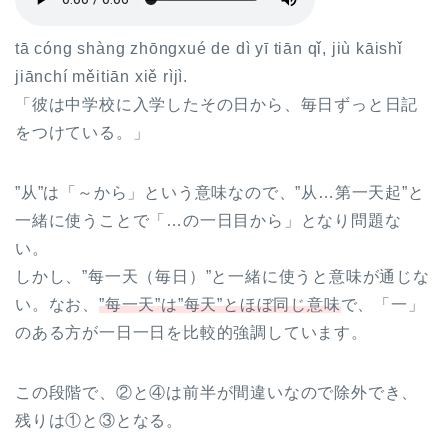
tā cóng shàng zhōngxué de dì yī tiān qǐ, jiù kāishǐ
jiānchí měitiān xiě rìjì.
「彼は中学校に入学したその日から、毎日ずっと日記
をつけている。」
”从”は「～から」という意味なので、”从…第一天起”と
一緒に使うことで「…の一日目から」となり問題な
い。
しかし、”每一天（毎日）”と一緒に使うと意味が通じな
い。なお、
”每一天”は”每天”とほぼ同じ意味
で、「一」
のある方が一日一日を比較的強調しています。
この段階で、②と④は前半が間違いなので除外でき、
残りは①と③となる。