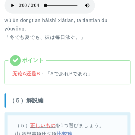
wúlùn dōngtiān háishì xiàtiān, tā tiāntiān dū
yóuyǒng.
「冬でも夏でも、彼は毎日泳ぐ。」
无论A还是B
：「AであれBであれ」
（５）解説編
（５）
正しいもの
を1つ選びましょう。
① 我想英语比法语
比较难
。