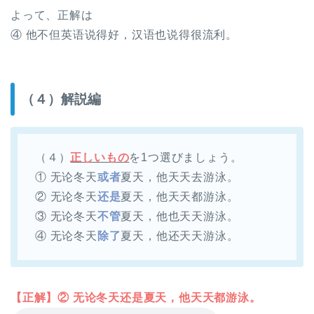
よって、正解は
④ 他不但英语说得好，汉语也说得很流利。
（４）解説編
（４）
正しいもの
を1つ選びましょう。
① 无论冬天
或者
夏天，他天天去游泳。
② 无论冬天
还是
夏天，他天天都游泳。
③ 无论冬天
不管
夏天，他也天天游泳。
④ 无论冬天
除了
夏天，他还天天游泳。
【正解】② 无论冬天还是夏天，他天天都游泳。