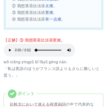
② 我想英语比法语
太难
。
③ 我想英语比法语
更难
。
④ 我想英语比法语
有一点难
。
【正解】③ 我想英语比法语更难。
wǒ xiǎng yīngyǔ bǐ fǎyǔ gèng nán.
「私は英語のほうがフランス語よりもさらに難しいと
思う。」
比較文において使える程度副詞
の中で代表的な