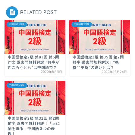
RELATED POST
中国語検定2級
中国語検定2級
中国語検定2級 第83回 第5問
中国語検定2級 第35回 第2問
作文 過去問無料解説 ”何事が
前半 過去問無料解説！”换
起ころうとも”は中国語で？
成””更换”の違いとは？
2020年8月5日
2020年12月26日
中国語検定2級
中国語検定2級 第32回 第2問
前半 過去問無料解説！「人に
物を送る」中国語３つの表
現！