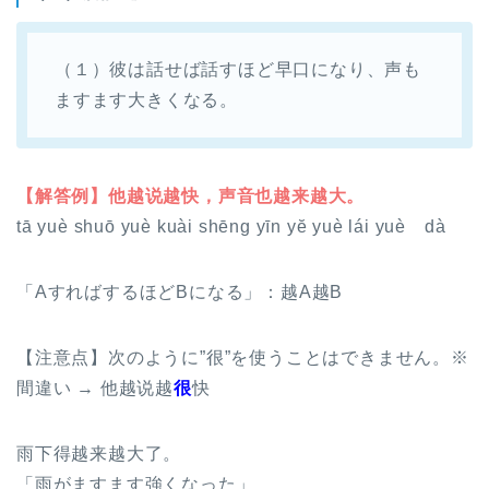
（１）彼は話せば話すほど早口になり、声も
ますます大きくなる。
【解答例】他越说越快，声音也越来越大。
tā yuè shuō yuè kuài shēng yīn yĕ yuè lái yuè dà
「AすればするほどBになる」：越A越B
【注意点】次のように”很”を使うことはできません。※
間違い →
他越说越
很
快
雨下得越来越大了。
「雨がますます強くなった」