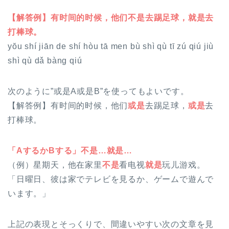
【解答例】有时间的时候，他们不是去踢足球，就是去
打棒球。
yŏu shí jiān de shí hòu tā men bù shì qù tī zú qiú jiù
shì qù dǎ bàng qiú
次のように”或是A或是B”を使ってもよいです。
【解答例】有时间的时候，他们
或是
去踢足球，
或是
去
打棒球。
「AするかBする」不是…就是…
（例）
星期天，他在家里
不是
看电视
就是
玩儿游戏。
「日曜日、彼は家でテレビを見るか、ゲームで遊んで
います。」
上記の表現とそっくりで、間違いやすい次の文章を見