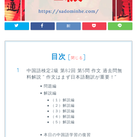
目次
[
]
閉じる
中国語検定2級 第82回 第5問 作文 過去問無
料解説 ” 作文はまず日本語翻訳が重要！”
問題編
解説編
（１）解説編
（２）解説編
（３）解説編
（４）解説編
（５）解説編
本日の中国語学習の復習