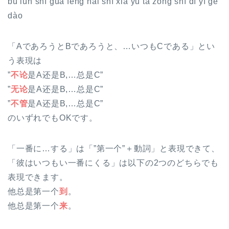
bù lùn shì guā fēng hái shì xià yŭ tā zŏng shì dì yī gè
dào
「AであろうとBであろうと、…いつもCである」とい
う表現は
”
不论
是A还是B,…总是C”
”
无论
是A还是B,…总是C”
”
不管
是A还是B,…总是C”
のいずれでもOKです。
「一番に…する」は「”第一个”＋動詞」と表現できて、
「彼はいつもい一番にくる」は以下の2つのどちらでも
表現できます。
他总是第一个
到
。
他总是第一个
来
。