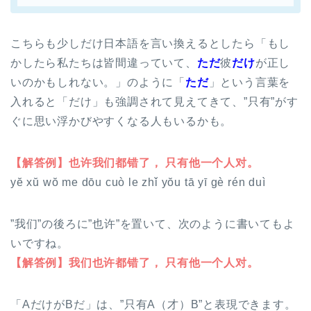
こちらも少しだけ日本語を言い換えるとしたら「もし
かしたら私たちは皆間違っていて、
ただ
彼
だけ
が正し
いのかもしれない。」のように「
ただ
」という言葉を
入れると「だけ」も強調されて見えてきて、”只有”がす
ぐに思い浮かびやすくなる人もいるかも。
【解答例】也许我们都错了， 只有他一个人对。
yĕ xŭ wŏ me dōu cuò le zhǐ yŏu tā yī gè rén duì
”我们”の後ろに”也许”を置いて、次のように書いてもよ
いですね。
【解答例】我们也许都错了， 只有他一个人对。
「AだけがBだ」は、”只有A（才）B”と表現できます。