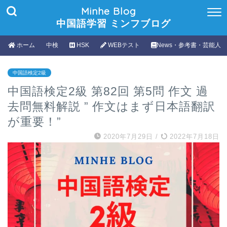
Minhe Blog
中国語学習 ミンフブログ
ホーム
中検
HSK
WEBテスト
News・参考書・芸能人
中国語検定2級
中国語検定2級 第82回 第5問 作文 過
去問無料解説 ” 作文はまず日本語翻訳
が重要！”
2020年7月29日
/
2022年7月18日