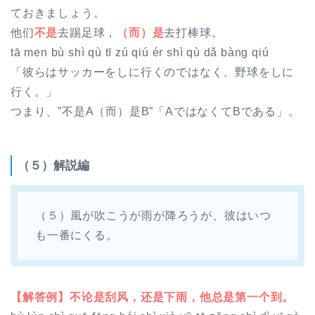
ておきましょう。
他们
不是
去踢足球，
（而）是
去打棒球。
tā men bù shì qù tī zú qiú ér shì qù dǎ bàng qiú
「彼らはサッカーをしに行くのではなく、野球をしに
行く。」
つまり、
”不是A（而）是B”「AではなくてBである」
。
（５）解説編
（５）風が吹こうが雨が降ろうが、彼はいつ
も一番にくる。
【解答例】不论是刮风，还是下雨，他总是第一个到。