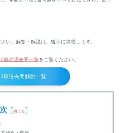
ださい。解答・解説は、後半に掲載します。
検3級の過去問一覧
をご覧ください。
3級過去問解説一覧
次
[
]
閉じる
編
文日本語訳・解説