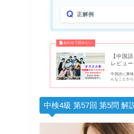
正解例
【中国語ス
レビュー
中国語に興味
んなことから
中検4級 第57回 第5問 解