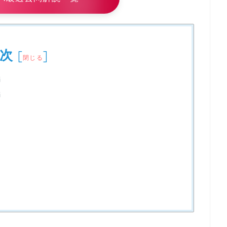
次
[
]
閉じる
編
編