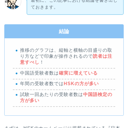
最初に、この記事における結論を書き出し
ておきます。
結論
推移のグラフは、縦軸と横軸の目盛りの取
り方などで印象が操作されるので
読者は注
意すべし
！
中国語受験者数は
確実に増えている
年間の受験者数では
HSKの方が多い
試験一回あたりの受験者数は
中国語検定の
方が多い