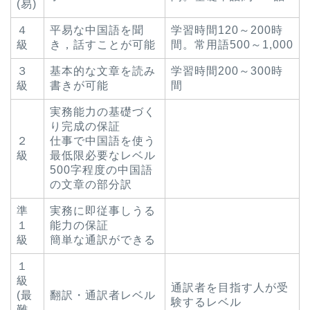
(易)
４
平易な中国語を聞
学習時間120～200時
級
き，話すことが可能
間。常用語500～1,000
３
基本的な文章を読み
学習時間200～300時
級
書きが可能
間
実務能力の基礎づく
り完成の保証
２
仕事で中国語を使う
級
最低限必要なレベル
500字程度の中国語
の文章の部分訳
準
実務に即従事しうる
１
能力の保証
級
簡単な通訳ができる
１
級
通訳者を目指す人が受
(最
翻訳・通訳者レベル
験するレベル
難