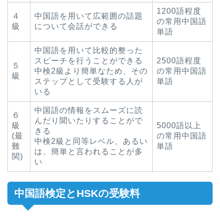
1200語程度
４
中国語を用いて広範囲の話題
の常用中国語
級
について会話ができる
単語
中国語を用いて比較的整った
スピーチを行うことができる
2500語程度
５
中検2級より簡単なため、その
の常用中国語
級
ステップとして受験する人が
単語
いる
中国語の情報をスムーズに読
６
んだり聞いたりすることがで
級
5000語以上
きる
(最
の常用中国語
中検2級と同等レベル、あるい
難
単語
は、簡単と言われることが多
関)
い
中国語検定とHSKの受験料