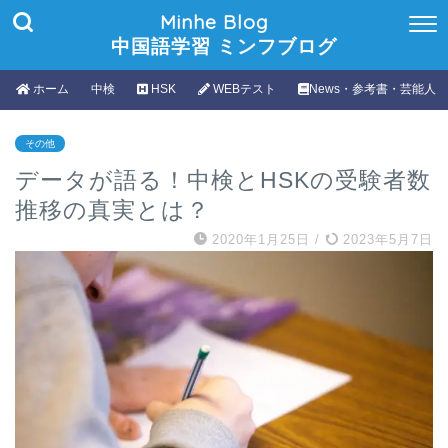
Minhe Blog
中国語学習 ミンフブログ
ホーム
中検
HSK
WEBテスト
News・参考書・芸能人
その他
データが語る！中検とHSKの受験者数
推移の真実とは？
2020年1月25日
/
2023年5月7日