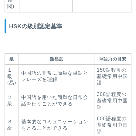
関)
HSKの級別認定基準
級
難易度
単語力の目安
１
150語程度の
中国語の非常に簡単な単語と
級
基礎常用中国
フレーズを理解
(易)
語
300語程度の
２
中国語を用いた簡単な日常会
基礎常用中国
級
話を行うことができる
語
600語程度の
３
基本的なコミュニケーション
基礎常用中国
級
をとることができる
語