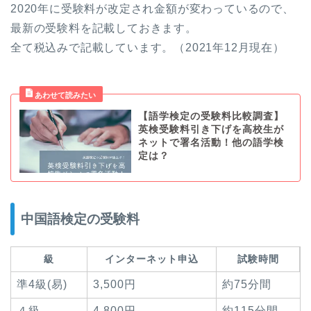
2020年に受験料が改定され金額が変わっているので、
最新の受験料を記載しておきます。
全て税込みで記載しています。（2021年12月現在）
【語学検定の受験料比較調査】
英検受験料引き下げを高校生が
ネットで署名活動！他の語学検
定は？
中国語検定の受験料
級
インターネット申込
試験時間
準4級(易)
3,500円
約75分間
４級
4,800円
約115分間