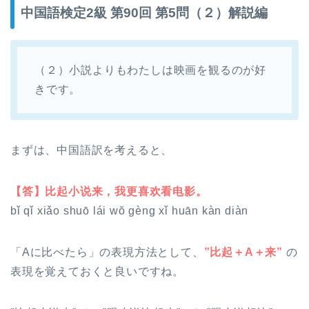
中国語検定2級 第90回 第5問（２）解説編
（２）小説よりもわたしは映画を観るのが好
きです。
まずは、中国語訳を考えると、
【答】比起小说来，我更喜欢看电影。
bǐ qǐ xiǎo shuō lái wŏ gèng xǐ huān kàn diàn
「Aに比べたら」
の表現方法として、
”比起＋A＋来”
の
表現を覚えておくと良いですね。