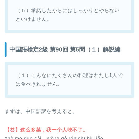
（５）承諾したからにはしっかりとやらない
といけません。
中国語検定2級 第90回 第5問（１）解説編
（１）こんなにたくさんの料理はわたし1人で
は食べきれません。
まずは、中国語訳を考えると、
【答】这么多菜，我一个人吃不了。
zhè me duō cài，wŏ yī gè rén chī bù liǎo