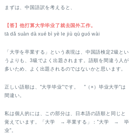
まずは、中国語訳を考えると、
【答】他打算大学毕业了就去国外工作。
tā dǎ suàn dà xué bì yè le jiù qù guó wài
「大学を卒業する」という表現は、中国語検定2級とい
うよりも、3級でよく出題されます。語順を間違う人が
多いため、よく出題されるのではないかと思います。
正しい語順は、”大学毕业”です。 ”（×）毕业大学”は
間違い。
私は個人的には、この部分は、日本語の語順と同じと
覚えています。「大学 → 卒業する」：”大学 → 毕
业”。