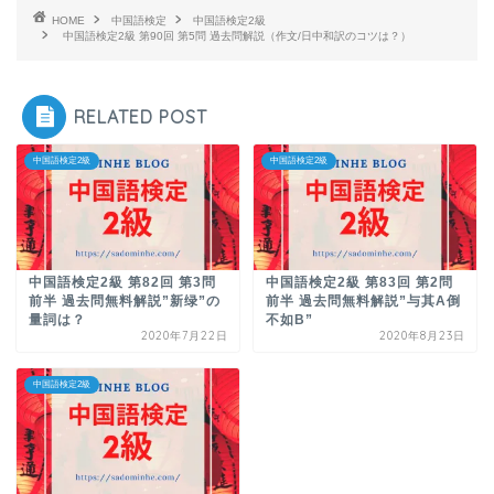
HOME
中国語検定
中国語検定2級
中国語検定2級 第90回 第5問 過去問解説（作文/日中和訳のコツは？）
RELATED POST
中国語検定2級
中国語検定2級
中国語検定2級 第82回 第3問
中国語検定2級 第83回 第2問
前半 過去問無料解説”新绿”の
前半 過去問無料解説”与其A倒
量詞は？
不如B”
2020年7月22日
2020年8月23日
中国語検定2級