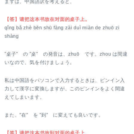
まずは、中国語訳を考えると、
【答】请把这本书放在对面的桌子上。
qǐng bǎ zhè bĕn shū fàng zài duì miàn de zhuō zi
shàng
”桌子” の ”桌” の発音は、zhuō です。zhou は間違
いなので、気を付けましょう。
私は中国語をパソコンで入力するときは、ピンイン入
力して漢字に変換しますが、このピンインをよく間違
えてしまいます。
また、”在” を ”到” に変えても良いです。
【答】请把这本书放到对面的桌子上。