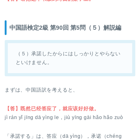
中国語検定2級 第90回 第5問（５）解説編
（５）承諾したからにはしっかりとやらない
といけません。
まずは、中国語訳を考えると、
【答】既然已经答应了，就应该好好做。
jì rán yǐ jīng dā yìng le，jiù yīng gāi hǎo hǎo zuò
「承諾する」は、
答应
（dā yìng），
承诺
（chéng