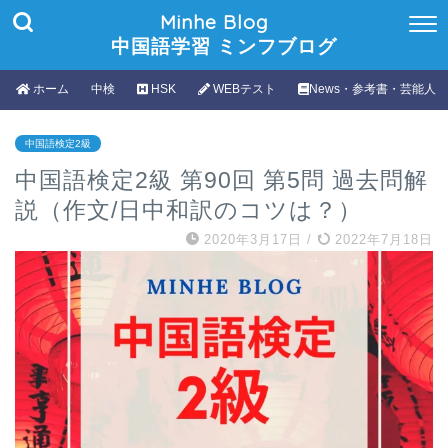
Minhe Blog
中国語学習 ミンフブログ
ホーム
中検
HSK
WEBテスト
News・参考書・芸能人
中国語検定2級
中国語検定2級 第90回 第5問 過去問解
説（作文/日中和訳のコツは？）
2020年3月17日
/
2022年7月18日