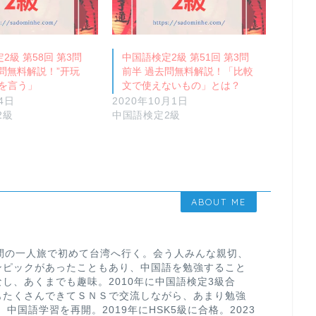
2級 第58回 第3問
中国語検定2級 第51回 第3問
問無料解説！”开玩
前半 過去問無料解説！「比較
談を言う」
文で使えないもの」とは？
4日
2020年10月1日
2級
中国語検定2級
ABOUT ME
1週間の一人旅で初めて台湾へ行く。会う人みんな親切、
ンピックがあったこともあり、中国語を勉強すること
し、あくまでも趣味。2010年に中国語検定3級合
もたくさんできてＳＮＳで交流しながら、あまり勉強
、中国語学習を再開。2019年にHSK5級に合格。2023