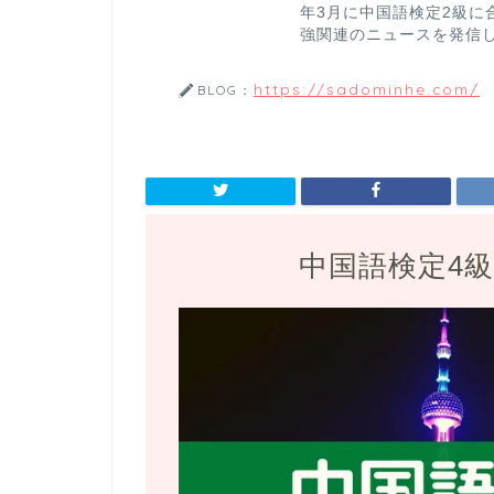
年3月に中国語検定2級に
強関連のニュースを発信
https://sadominhe.com/
BLOG：
中国語検定4