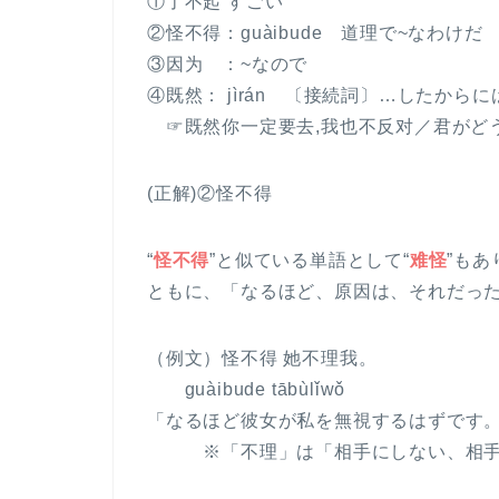
①了不起 すごい
②怪不得：guàibude 道理で~なわけだ
③因为 ：~なので
④既然： jìrán 〔接続詞〕…したからに
☞既然你一定要去,我也不反对／君がどう
(正解)②怪不得
“
怪不得
”と似ている単語として“
难怪
”もあ
ともに、「なるほど、原因は、それだっ
（例文）
怪不得 她不理我
。
guàibude tābùlǐwǒ
「なるほど彼女が私を無視するはずです
※「不理」は「相手にしない、相手に