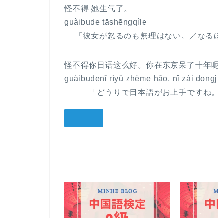
怪不得 她生气了。
guàibude tāshēngqìle
「彼女が怒るのも無理はない。／なるほ
怪不得你日语这么好。你在东京呆了十年
guàibudenǐ rìyŭ zhème hǎo, nǐ zài dōngjī
「どうりで日本語がお上手ですね。東
いいね: