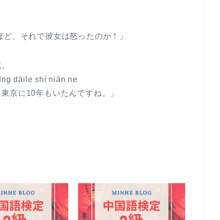
ど、それで彼女は怒ったのか！」
呢。
ng dāile shí nián ne
京に10年もいたんですね。」