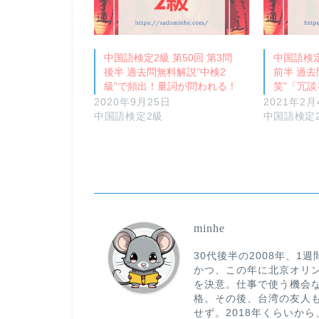
中国語検定2級 第50回 第3問
中国語検定
後半 過去問無料解説”中検2
前半 過去
級”で頻出！量詞が問われる！
笑”「冗
2020年9月25日
2021年2月
中国語検定2級
中国語検定
minhe
30代後半の2008年、
かつ、この年に北京オリ
を決意。仕事で使う機会な
格。その後、台湾の友人
せず。2018年くらいから