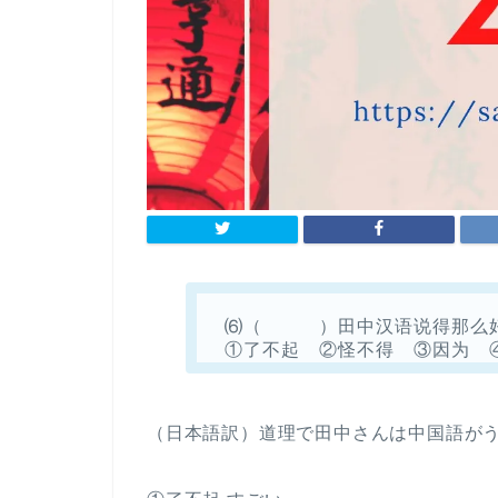
⑹（ ）田中汉语说得那么好
①了不起 ②怪不得 ③因为 
（日本語訳）道理で田中さんは中国語が