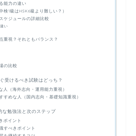
る能力の違い
検1級はHSK6級より難しい？）
スケジュールの詳細比較
違い
点重視？それともバランス？
場の比較
ぐ受けるべき試験はどっち？
めな人（海外志向・運用能力重視）
すすめな人（国内志向・基礎知識重視）
率的な勉強法と次のステップ
べきポイント
識すべきポイント
習を継続するコツ