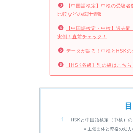
【中国語検定】中検の受験者
比較などの統計情報
【中国語検定・中検】過去問
実例！直前チェック！
データが語る！中検とHSK
【HSK各級】別の級はこちら
目
HSKと中国語検定（中検）
主催団体と資格の効力