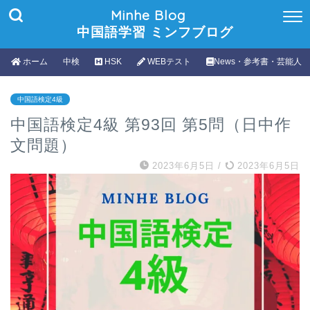
Minhe Blog
中国語学習 ミンフブログ
ホーム
中検
HSK
WEBテスト
News・参考書・芸能人
中国語検定4級
中国語検定4級 第93回 第5問（日中作
文問題）
2023年6月5日
/
2023年6月5日