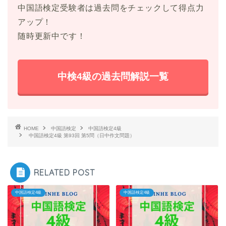
中国語検定受験者は過去問をチェックして得点力
アップ！
随時更新中です！
中検4級の過去問解説一覧
HOME
中国語検定
中国語検定4級
中国語検定4級 第93回 第5問（日中作文問題）
RELATED POST
中国語検定4級
中国語検定4級