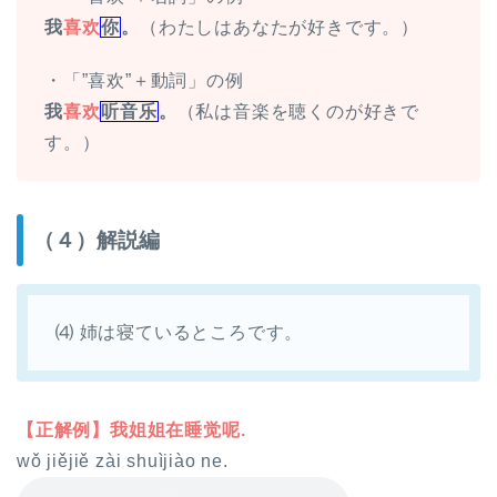
我
喜欢
你
。
（わたしはあなたが好きです。）
・「”喜欢”＋動詞」の例
我
喜欢
听音乐
。
（私は音楽を聴くのが好きで
す。）
（４）解説編
⑷ 姉は寝ているところです。
【正解例】我姐姐在睡觉呢.
wǒ jiějiě zài shuìjiào ne.