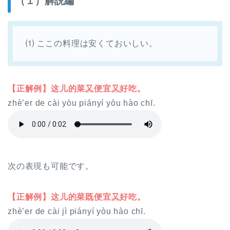
（１）解説編
⑴ ここの料理は安くておいしい。
【正解例】这儿的菜
又
便宜
又
好吃。
zhè’er de cài yòu piányí yòu hào chī.
次の表現も可能です。
【正解例】这儿的菜
既
便宜
又
好吃。
zhè’er de cài jì piányí yòu hào chī.