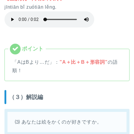
jīntiān bǐ zuótiān lěng.
「AはBより…だ」：
”A＋比＋B＋形容詞”
の語
順！
（３）解説編
⑶ あなたは絵をかくのが好きですか。