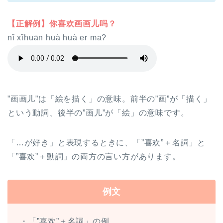
【正解例】你喜欢画画儿吗？
nǐ xǐhuān huà huà er ma?
”画画儿”は「絵を描く」の意味。前半の”画”が「描く」
という動詞、後半の”画儿”が「絵」の意味です。
「…が好き」と表現するときに、「”喜欢”＋名詞」と
「”喜欢”＋動詞」の両方の言い方があります。
例文
・「”喜欢”＋名詞」の例