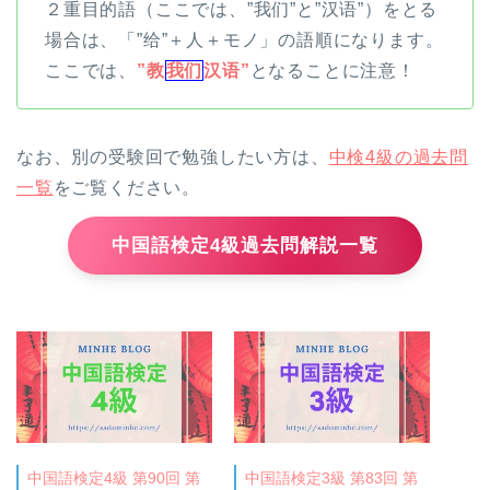
２重目的語（ここでは、”我们”と”汉语”）をとる
場合は、「”给”＋人＋モノ」の語順になります。
ここでは、
”教
我们
汉语”
となることに注意！
なお、別の受験回で勉強したい方は、
中検4級の過去問
一覧
をご覧ください。
中国語検定4級過去問解説一覧
中国語検定4級 第90回 第
中国語検定3級 第83回 第