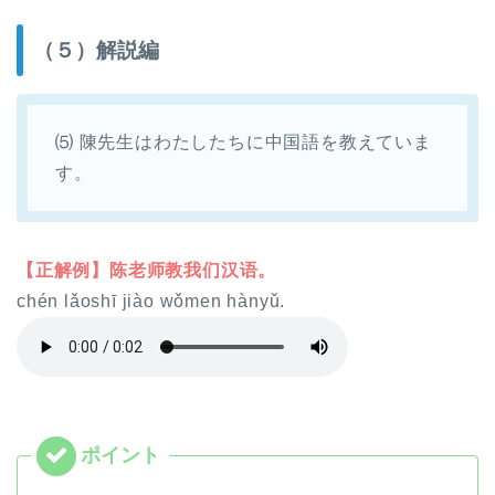
（５）解説編
⑸ 陳先生はわたしたちに中国語を教えていま
す。
【正解例】陈老师教我们汉语。
chén lǎoshī jiào wǒmen hànyǔ.