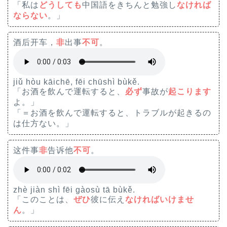
「私は
どうしても
中国語をきちんと勉強し
なければ
ならない
。」
酒后开车，
非
出事
不可
。
jiǔ hòu kāichē, fēi chūshì bùkě.
「お酒を飲んで運転すると、
必ず
事故が
起こります
よ。」
「＝お酒を飲んで運転すると、トラブルが起きるの
は仕方ない。」
这件事
非
告诉他
不可
。
zhè jiàn shì fēi gàosù tā bùkě.
「このことは、
ぜひ
彼に伝え
なければいけませ
ん
。」