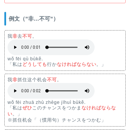
例文（”非…不可”）
我
非
去
不可
。
wǒ fēi qù bùkě.
「私は
どうしても
行か
なければならない
。」
我
非
抓住这个机会
不可
。
wǒ fēi zhuā zhù zhège jīhuì bùkě.
「私は
ぜひ
このチャンスをつかま
なければならな
い
。」
※抓住机会「（慣用句）チャンスをつかむ」