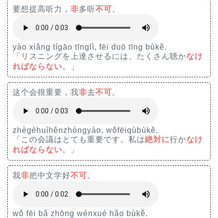
要想提高听力，
非
多听
不可
。
yào xiǎng tígāo tīnglì, fēi duō tīng bùkě.
「リスニングを上達させるには、たくさん聴か
なけ
ればならない
。」
这​个​会​很​重​要​，我​
非
​去​
不​可
​。
zhè​gè​huì​hěn​zhòng​yào​, wǒ​fēi​qù​bù​kě​.
「この会議はとても重要です。私は
絶対に
行か
なけ
ればならない
。」
我
非
把中文学好
不可
。
wǒ fēi bǎ zhōng wénxué hǎo bùkě.