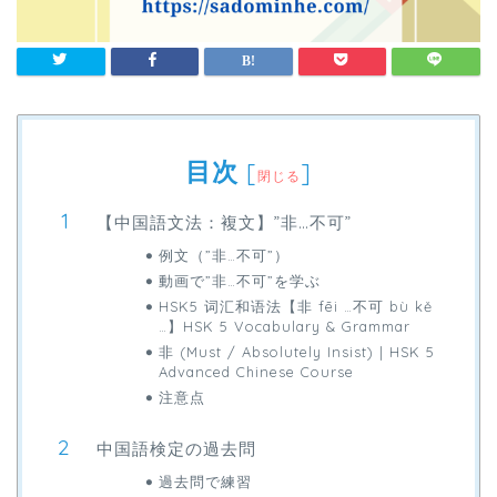
目次
[
]
閉じる
【中国語文法：複文】”非…不可”
例文（”非…不可”）
動画で”非…不可”を学ぶ
HSK5 词汇和语法【非 fēi …不可 bù kě
…】HSK 5 Vocabulary & Grammar
非 (Must / Absolutely Insist) | HSK 5
Advanced Chinese Course
注意点
中国語検定の過去問
過去問で練習