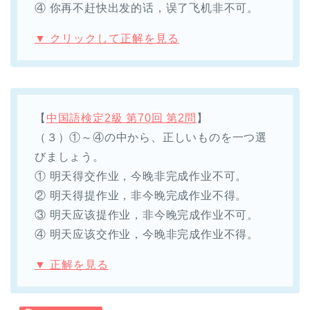
④ 你再不赶快出发的话，误了飞机非不可。
▼ クリックして正解を見る
【
中国語検定2級 第70回 第2問
】
（３）①～④の中から、正しいものを一つ選
びましょう。
① 明天得交作业，今晚非完成作业不可。
② 明天得提作业，非今晚完成作业不得。
③ 明天应该提作业，非今晚完成作业不可。
④ 明天应该交作业，今晚非完成作业不得。
▼ 正解を見る