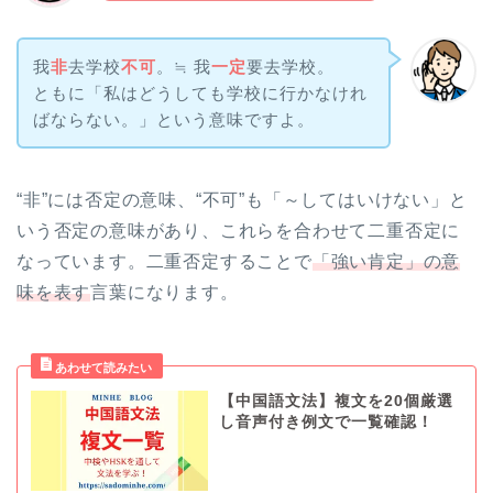
我
非
去学校
不可
。≒ 我
一定
要去学校。
ともに「私はどうしても学校に行かなけれ
ばならない。」という意味ですよ。
“非”には否定の意味、“不可”も「～してはいけない」と
いう否定の意味があり、これらを合わせて二重否定に
なっています。二重否定することで
「強い肯定」の意
味を表す
言葉になります。
【中国語文法】複文を20個厳選
し音声付き例文で一覧確認！