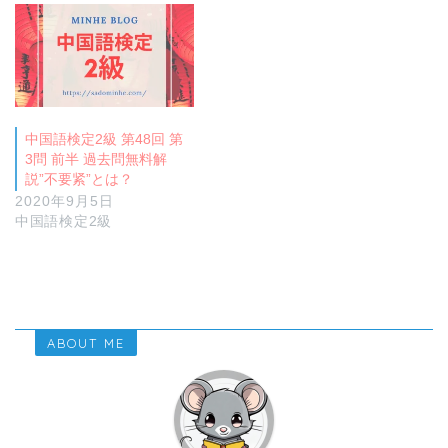
中国語検定2級 第48回 第
3問 前半 過去問無料解
説”不要紧”とは？
2020年9月5日
中国語検定2級
ABOUT ME