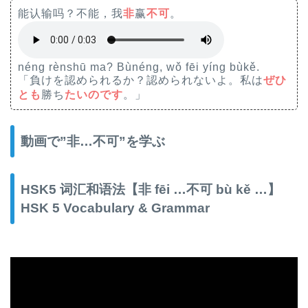
能认输吗？不能，我
非
赢
不可
。
néng rènshū ma? Bùnéng, wǒ fēi yíng bùkě.
「負けを認められるか？認められないよ。私は
ぜひ
とも
勝ち
たいのです
。」
動画で”非…不可”を学ぶ
HSK5 词汇和语法【非 fēi …不可 bù kě …】
HSK 5 Vocabulary & Grammar