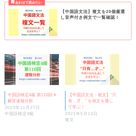
【中国語文法】複文を20個厳選
し音声付き例文で一覧確認！
中国語検定4級 第110回 #
【中国語文法：複文】”只
解答速報分析
有…才…” を例文を通し
て学ぶ！
2023年11月27日
中国語検定4級
2021年5月13日
複文