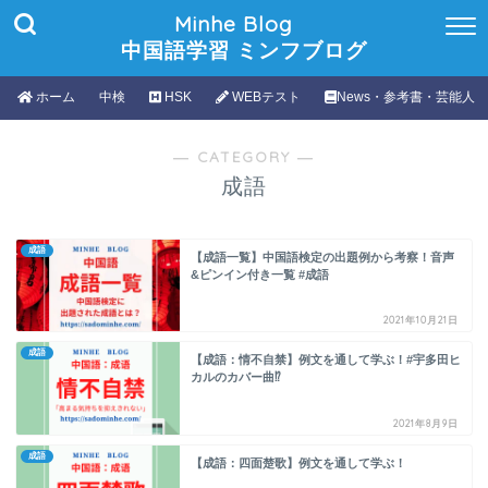
Minhe Blog
中国語学習 ミンフブログ
ホーム
中検
HSK
WEBテスト
News・参考書・芸能人
― CATEGORY ―
成語
成語
【成語一覧】中国語検定の出題例から考察！音声
&ピンイン付き一覧 #成語
2021年10月21日
成語
【成語：情不自禁】例文を通して学ぶ！#宇多田ヒ
カルのカバー曲⁉
2021年8月9日
成語
【成語：四面楚歌】例文を通して学ぶ！