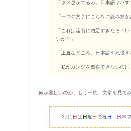
「タメ息がでるわ。日本語ヤバす
「一つの文字にこんなに読み方が
「これは流石に凶悪すぎだろ！い
いか？」
「正直などころ、日本語を勉強す
「私がカンジを習得できないのは
何が難しいのか
、もう一度、文章を見て
「3月1
日
は
日
曜
日
で祝
日
、
日
本