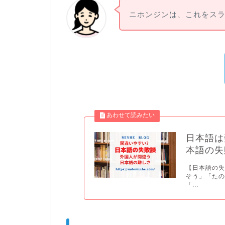
ニホンジンは、これをス
日本語は
本語の失
【日本語の失
そう」「た
「...