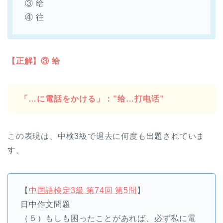
③ 给
④ 往
【正解】③ 给
「…に電話をかける」：”给…打电话”
この表現は、中検3級で過去に何度も出題されていま
す。
【
中国語検定3級 第74回 第5問
】
日中作文問題
（５）もしも困ったことがあれば、必ず私に電