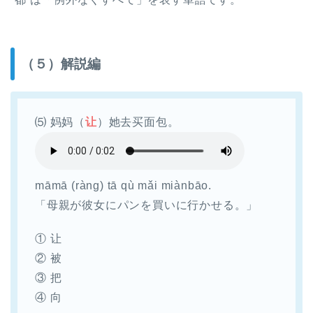
（５）解説編
⑸ 妈妈（
让
）她去买面包。
māmā (ràng) tā qù mǎi miànbāo.​
「母親が彼女にパンを買いに行かせる。」
① 让
② 被
③ 把
④ 向