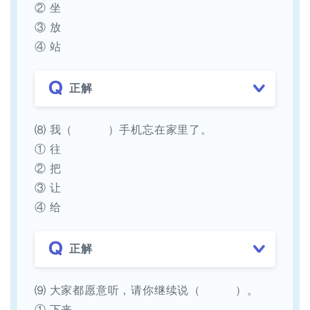
② 坐
③ 放
④ 站
正解
⑻ 我（ ）手机忘在家里了。
① 往
② 把
③ 让
④ 给
正解
⑼ 大家都愿意听，请你继续说（ ）。
① 下来