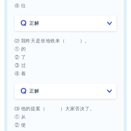
④ 往
正解
⑵ 我昨天是坐地铁来（ ）。
① 的
② 了
③ 过
④ 着
正解
⑶ 他的提案（ ）大家否决了。
① 从
② 使