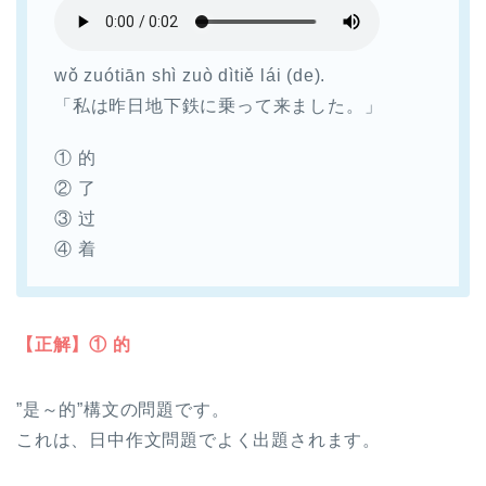
wǒ zuótiān shì zuò dìtiě lái (de).
「私は昨日地下鉄に乗って来ました。」
① 的
② 了
③ 过
④ 着
【正解】① 的
”是～的”構文の問題です。
これは、日中作文問題でよく出題されます。