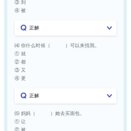
③ 到
④ 被
正解
⑷ 你什么时候（ ）可以来找我。
① 就
② 都
③ 又
④ 更
正解
⑸ 妈妈（ ）她去买面包。
① 让
② 被