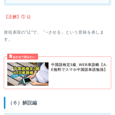
【正解】① 让
使役表現の”让”で、「~させる」という意味を表しま
す。
中国語検定3級_WEB単語帳【A-
E無料でスマホ中国語単語勉強】
（６）解説編