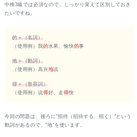
中検3級では必須なので、しっかり覚えて区別しておき
たいですね。
的＋（名詞）
（使用例）我
的
水果、愉快
的
事
地＋（動詞）
（使用例）高兴
地
说
得＋（形容詞）
（使用例）说
得
好、走
得
快
今回の問題は、後ろに”招待（招待する、招く）”という
動詞があるので、”地”を使います。