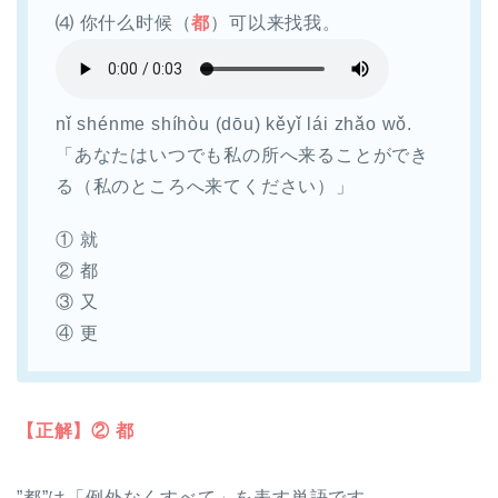
⑷ 你什么时候（
都
）可以来找我。
nǐ shénme shíhòu (dōu) kěyǐ lái zhǎo wǒ.
「あなたはいつでも私の所へ来ることができ
る（私のところへ来てください）」
① 就
② 都
③ 又
④ 更
【正解】② 都
”都”は「例外なくすべて」を表す単語です。