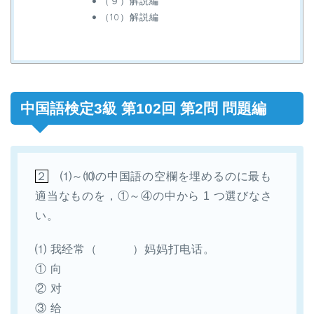
（９）解説編
（10）解説編
中国語検定3級 第102回 第2問 問題編
２
⑴～⑽の中国語の空欄を埋めるのに最も
適当なものを，①～④の中から 1 つ選びなさ
い。
⑴ 我经常（ ）妈妈打电话。
① 向
② 对
③ 给