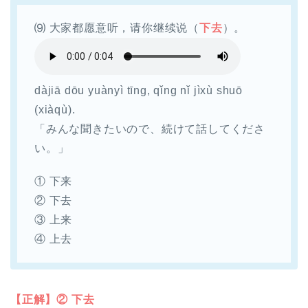
⑼ 大家都愿意听，请你继续说（
下去
）。
dàjiā dōu yuànyì tīng, qǐng nǐ jìxù shuō
(xiàqù).
「みんな聞きたいので、続けて話してくださ
い。」
① 下来
② 下去
③ 上来
④ 上去
【正解】② 下去