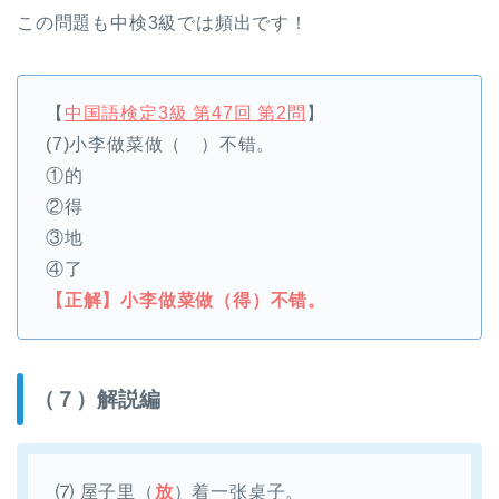
この問題も中検3級では頻出です！
【
中国語検定3級 第47回 第2問
】
(7)小李做菜做（ ）不错。
①的
②得
③地
④了
【正解】小李做菜做（
得
）不错。
（７）解説編
⑺ 屋子里（
放
）着一张桌子。