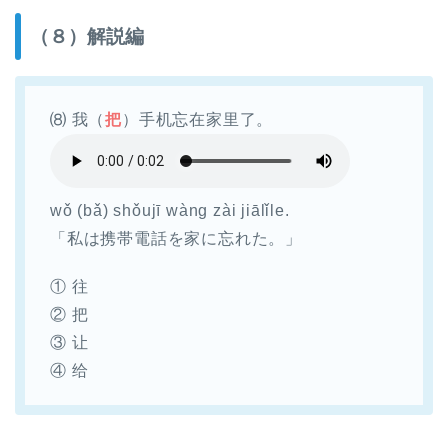
（８）解説編
⑻ 我（
把
）手机忘在家里了。
wǒ (bǎ) shǒujī wàng zài jiālǐle.
「私は携帯電話を家に忘れた。」
① 往
② 把
③ 让
④ 给