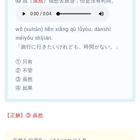
⑽ 我（
虽然
）很想去旅游，但是没有时间。
wǒ (suīrán) hěn xiǎng qù lǚyóu, dànshì
méiyǒu shíjiān.​
「旅行に行きたいけれども、時間がない。」
① 只有
② 不管
③ 虽然
④ 如果
【正解】③ 虽然