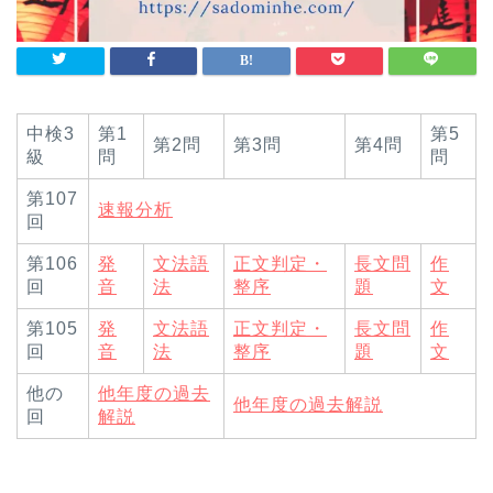
中検3
第1
第5
第2問
第3問
第4問
級
問
問
第107
速報分析
回
第106
発
文法語
正文判定・
長文問
作
回
音
法
整序
題
文
第105
発
文法語
正文判定・
長文問
作
回
音
法
整序
題
文
他の
他年度の過去
他年度の過去解説
回
解説