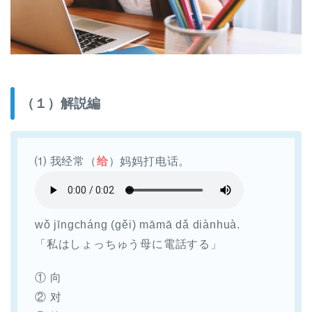
（１）解説編
⑴ 我经常（
给
）妈妈打电话。
wǒ jīngcháng (gěi) māmā dǎ diànhuà.
「私はしょっちゅう母に電話する」
① 向
② 对