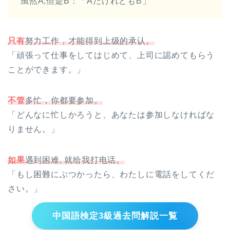
虽然A,但是B：「AだけれどもB」
只有
努力工作，才能得到上级的承认。
「頑張って仕事をしてはじめて、上司に認めてもらう
ことができます。」
不管
多忙，你都要参加。
「どんなに忙しかろうと、あなたは参加しなければな
りません。」
如果
遇到困难, 就给我打电话。
「もし困難にぶつかったら、わたしに電話をしてくだ
さい。」
中国語検定3級過去問解説一覧