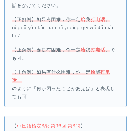
話をかけてください。
【正解例】如果有困难，你一定
给
我
打电话
。
rú guǒ yǒu kùn nan nǐ yī dìng gěi wǒ dǎ diàn
huà
【正解例】
要是
有困难，你一定
给
我
打电话
。
で
も可。
【正解例】如果有
什么
困难，你一定
给
我
打电
话
。
のように「
何か
困ったことがあえば」と表現し
ても可。
【
中国語検定3級 第96回 第3問
】