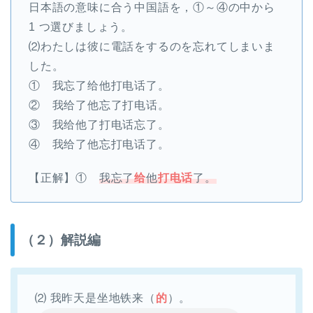
日本語の意味に合う中国語を，①～④の中から
1 つ選びましょう。
⑵わたしは彼に電話をするのを忘れてしまいま
した。
① 我忘了给他打电话了。
② 我给了他忘了打电话。
③ 我给他了打电话忘了。
④ 我给了他忘打电话了。
【正解】①
我忘了
给
他
打电话
了。
（２）解説編
⑵ 我昨天是坐地铁来（
的
）。