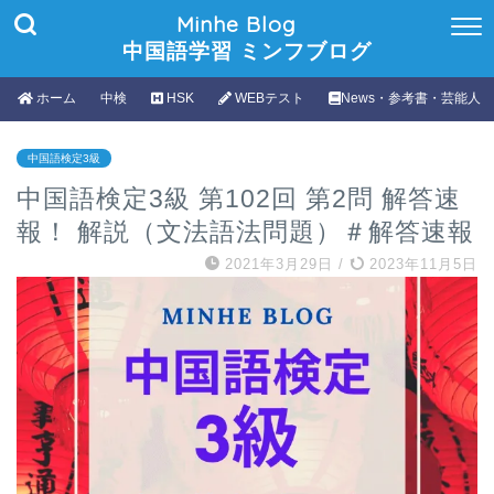
Minhe Blog
中国語学習 ミンフブログ
ホーム
中検
HSK
WEBテスト
News・参考書・芸能人
中国語検定3級
中国語検定3級 第102回 第2問 解答速
報！ 解説（文法語法問題）＃解答速報
2021年3月29日
/
2023年11月5日