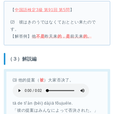
【
中国語検定3級 第91回 第5問
】
⑵ 彼はきのうではなくておととい来たので
す。
【解答例】
他
不是
昨天来
的
，
是
前天来
的
。
（３）解説編
⑶ 他的提案（
被
）大家否决了。
tā de tí’àn (bèi) dàjiā fǒujuéle.
「彼の提案はみんなによって否決された。」