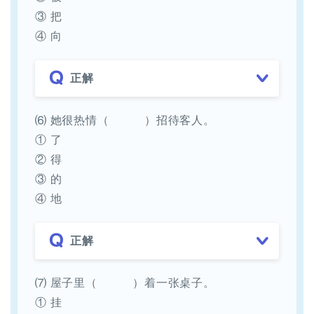
③ 把
④ 向
正解
⑹ 她很热情（ ）招待客人。
① 了
② 得
③ 的
④ 地
正解
⑺ 屋子里（ ）着一张桌子。
① 挂