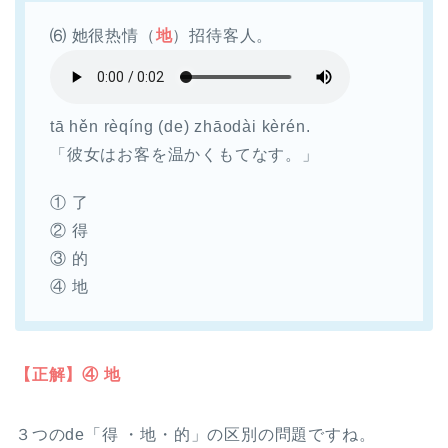
⑹ 她很热情（
地
）招待客人。
tā hěn rèqíng (de) zhāodài kèrén.
「彼女はお客を温かくもてなす。」
① 了
② 得
③ 的
④ 地
【正解】④ 地
３つのde「得 ・地・的」の区別の問題ですね。