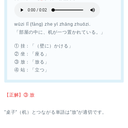
wūzi lǐ (fàng) zhe yī zhāng zhuōzi.​
「部屋の中に、机が一つ置かれている。」
① 挂：「（壁に）かける」
② 坐：「座る」
③ 放：「放る」
④ 站：「立つ」
【正解】③ 放
”桌子”（机）とつながる単語は”放”が適切です。