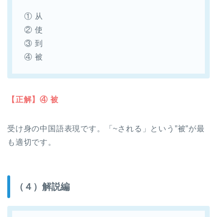
① 从
② 使
③ 到
④ 被
【正解】④ 被
受け身の中国語表現です。「~される」という”被”が最
も適切です。
（４）解説編