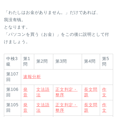
「わたしはお金がありません。」だけであれば、
我没有钱。
となります。
「パソコンを買う（お金）」をこの後に説明として付
けましょう。
中検3
第1
第5
第2問
第3問
第4問
級
問
問
第107
速報分析
回
第106
発
文法語
正文判定・
長文問
作
回
音
法
整序
題
文
第105
発
文法語
正文判定・
長文問
作
回
音
法
整序
題
文