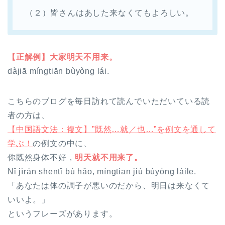
（２）皆さんはあした来なくてもよろしい。
【正解例】大家明天不用来。
dàjiā míngtiān bùyòng lái.
こちらのブログを毎日訪れて読んでいただいている読
者の方は、
【中国語文法：複文】”既然…就／也…”を例文を通して
学ぶ！
の例文の中に、
你既然身体不好，
明天就不用来了。
Nǐ jìrán shēntǐ bù hǎo, míngtiān jiù bùyòng láile.
「あなたは体の調子が悪いのだから、明日は来なくて
いいよ。」
というフレーズがあります。