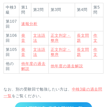
中検3
第1
第5
第2問
第3問
第4問
級
問
問
第107
速報分析
回
第106
発
文法語
正文判定・
長文問
作
回
音
法
整序
題
文
第105
発
文法語
正文判定・
長文問
作
回
音
法
整序
題
文
他の
他年度の過去
他年度の過去解説
回
解説
なお、別の受験回で勉強したい方は、
中検3級の過去問
一覧
をご覧ください。