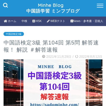
Minhe Blog
中国語学習 ミンフブログ
ホーム
中検
HSK
WEBテスト
News・参考書・芸能人
中国語検定3級
中国語検定3級 第104回 第5問 解答速
報！ 解説 ＃解答速報
2021年11月29日
/
2022年8月12日