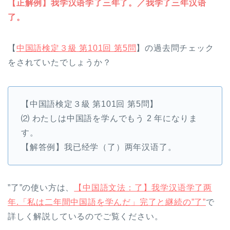
【正解例】我学汉语学了三年了。／我学了三年汉语
了。
【
中国語検定３級 第101回 第5問
】の過去問チェック
をされていたでしょうか？
【中国語検定３級 第101回 第5問】
⑵ わたしは中国語を学んでもう 2 年になりま
す。
【解答例】我已经学（了）两年汉语了。
”了”の使い方は、
【中国語文法：了】我学汉语学了两
年.「私は二年間中国語を学んだ」完了と継続の”了”
で
詳しく解説しているのでご覧ください。