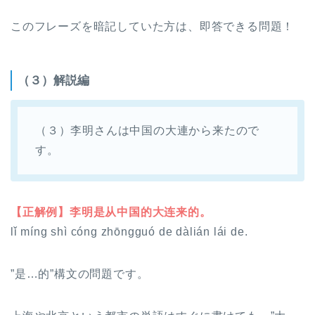
このフレーズを暗記していた方は、即答できる問題！
（３）解説編
（３）李明さんは中国の大連から来たので
す。
【正解例】李明是从中国的大连来的。
lǐ míng shì cóng zhōngguó de dàlián lái de.
”是…的”構文の問題です。