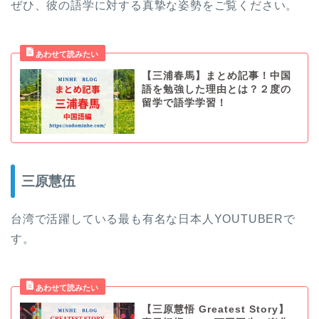
ぜひ、彼の語学に対する真摯な姿勢をご覧ください。
【三浦春馬】まとめ記事！中国
語を勉強した理由とは？２度の
留学で語学学習！
三原慧伍
台湾で活躍している最も有名な日本人YOUTUBERで
す。
【三原慧悟 Greatest Story】