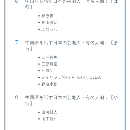
中国語を話す日本の芸能人・有名人編：【は
行】
福原愛
福山雅治
ふなっしー
中国語を話す日本の芸能人・有名人編：【ま
行】
三浦春馬
三原慧伍
MISIA
メイリヤ：MARiA_GARNiDELiA
森迫永依
中国語を話す日本の芸能人・有名人編：【や
行】
山崎賢人
山下智久