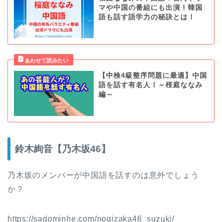
マや中国の番組にも出演！韓国
語も話す語学力の秘訣とは！
【中検4級整序問題に最適】中国
語を話す有名人！～桜庭ななみ
編～
鈴木絢音【乃木坂46】
乃木坂のメンバーが中国語を話すのは意外でしょう
か？
https://sadominhe.com/nogizaka46_suzuki/