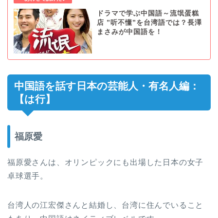
ドラマで学ぶ中国語～流氓蛋糕
店 ”听不懂”を台湾語では？長澤
まさみが中国語を！
中国語を話す日本の芸能人・有名人編：
【は行】
福原愛
福原愛さんは、オリンピックにも出場した日本の女子
卓球選手。
台湾人の江宏傑さんと結婚し、台湾に住んでいること