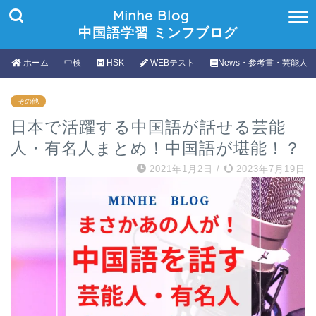
Minhe Blog
中国語学習 ミンフブログ
ホーム
中検
HSK
WEBテスト
News・参考書・芸能人
その他
日本で活躍する中国語が話せる芸能
人・有名人まとめ！中国語が堪能！？
2021年1月2日
/
2023年7月19日